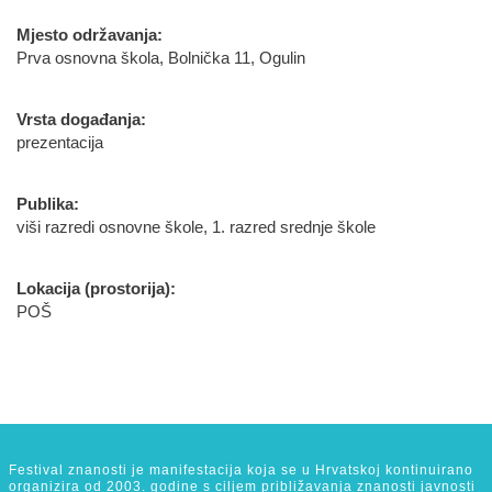
Mjesto održavanja:
Prva osnovna škola, Bolnička 11, Ogulin
Vrsta događanja:
prezentacija
Publika:
viši razredi osnovne škole, 1. razred srednje škole
Lokacija (prostorija):
POŠ
Festival znanosti je manifestacija koja se u Hrvatskoj kontinuirano
organizira od 2003. godine s ciljem približavanja znanosti javnosti