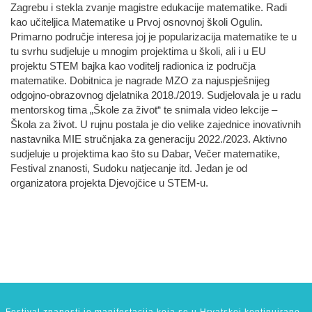
Zagrebu i stekla zvanje magistre edukacije matematike. Radi
kao učiteljica Matematike u Prvoj osnovnoj školi Ogulin.
Primarno područje interesa joj je popularizacija matematike te u
tu svrhu sudjeluje u mnogim projektima u školi, ali i u EU
projektu STEM bajka kao voditelj radionica iz područja
matematike. Dobitnica je nagrade MZO za najuspješnijeg
odgojno-obrazovnog djelatnika 2018./2019. Sudjelovala je u radu
mentorskog tima „Škole za život“ te snimala video lekcije –
Škola za život. U rujnu postala je dio velike zajednice inovativnih
nastavnika MIE stručnjaka za generaciju 2022./2023. Aktivno
sudjeluje u projektima kao što su Dabar, Večer matematike,
Festival znanosti, Sudoku natjecanje itd. Jedan je od
organizatora projekta Djevojčice u STEM-u.