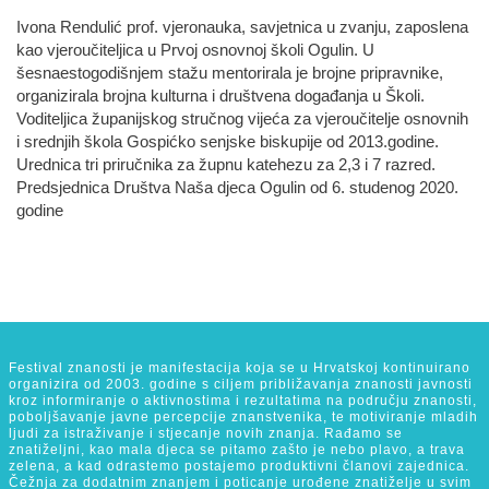
Ivona Rendulić prof. vjeronauka, savjetnica u zvanju, zaposlena
kao vjeroučiteljica u Prvoj osnovnoj školi Ogulin. U
šesnaestogodišnjem stažu mentorirala je brojne pripravnike,
organizirala brojna kulturna i društvena događanja u Školi.
Voditeljica županijskog stručnog vijeća za vjeroučitelje osnovnih
i srednjih škola Gospićko senjske biskupije od 2013.godine.
Urednica tri priručnika za župnu katehezu za 2,3 i 7 razred.
Predsjednica Društva Naša djeca Ogulin od 6. studenog 2020.
godine
Festival znanosti je manifestacija koja se u Hrvatskoj kontinuirano
organizira od 2003. godine s ciljem približavanja znanosti javnosti
kroz informiranje o aktivnostima i rezultatima na području znanosti,
poboljšavanje javne percepcije znanstvenika, te motiviranje mladih
ljudi za istraživanje i stjecanje novih znanja. Rađamo se
znatiželjni, kao mala djeca se pitamo zašto je nebo plavo, a trava
zelena, a kad odrastemo postajemo produktivni članovi zajednica.
Čežnja za dodatnim znanjem i poticanje urođene znatiželje u svim