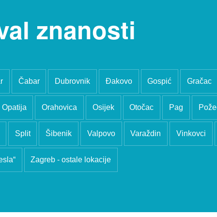
val znanosti
r
Čabar
Dubrovnik
Đakovo
Gospić
Gračac
Opatija
Orahovica
Osijek
Otočac
Pag
Pože
Split
Šibenik
Valpovo
Varaždin
Vinkovci
esla“
Zagreb - ostale lokacije