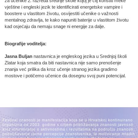
za učenike 2. razreda srednje škole kojoj je cilj koristiti meke
vještine i engleski jezik te identificirati energetske vampire i
boostere u vlastitom životu, osvijestiti učenike o važnosti
mentalnog zdravlja, te kako napuniti baterije u vlastitom životu
kad osjećaju da nemaju snage ni energije za dalje.
Biografije voditelja:
Jasna Buljan
nastavnica je engleskog jezika u Srednjoj školi
Zlatar koja smatra da biti nastavnica nije samo prenošenje
znanja već prilika da kroz učenje stranog jezika gradimo
mostove i potičemo učenice da dosegnu svoj puni potencijal.
Festival znanosti je manifestacija koja se u Hrvatskoj kontinuirano
organizira od 2003. godine s ciljem približavanja znanosti javnosti
kroz informiranje o aktivnostima i rezultatima na području znanosti,
poboljšavanje javne percepcije znanstvenika, te motiviranje mladih