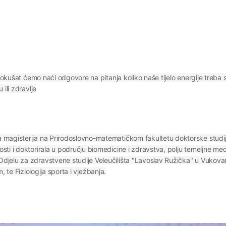
pokušat ćemo naći odgovore na pitanja koliko naše tijelo energije treba s
ili zdravlje
magisterija na Prirodoslovno-matematičkom fakultetu doktorske studije
ti i doktorirala u području biomedicine i zdravstva, polju temeljne medi
jelu za zdravstvene studije Veleučilišta "Lavoslav Ružička" u Vukovaru
om, te Fiziologija sporta i vježbanja.