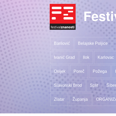
Festi
Barilović
Belajske Poljice
Ivanić Grad
Ilok
Karlovac
Osijek
Poreč
Požega
Slavonski Brod
Split
Šibe
Zlatar
Županja
ORGANIZ