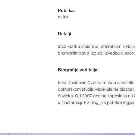
Publika:
ostali
Detalji
kroz kratku radionicu i interaktivni kviz 
promijenimo svoj izgled, izvedbu u sportu 
Biografije voditelja:
Erna Davidović Cvetko -nakon završetka 
doktorskom studiju Molekularne bioznanos
čovjeka. Od 2007 godine zaposlena na Od
u fizioterapiji, Fiziologija s patofiziologij