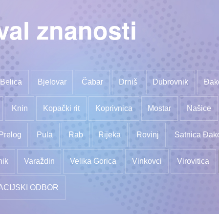
val znanosti
Belica
Bjelovar
Čabar
Drniš
Dubrovnik
Đak
Knin
Kopački rit
Koprivnica
Mostar
Našice
Prelog
Pula
Rab
Rijeka
Rovinj
Satnica Đak
nik
Varaždin
Velika Gorica
Vinkovci
Virovitica
ACIJSKI ODBOR