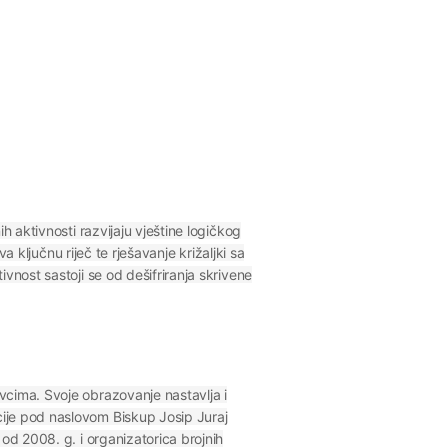
h aktivnosti razvijaju vještine logičkog
a ključnu riječ te rješavanje križaljki sa
vnost sastoji se od dešifriranja skrivene
vcima. Svoje obrazovanje nastavlja i
cije pod naslovom Biskup Josip Juraj
od 2008. g. i organizatorica brojnih