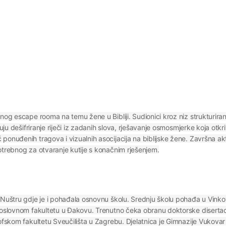
nog escape rooma na temu žene u Bibliji. Sudionici kroz niz strukturirani
uju dešifriranje riječi iz zadanih slova, rješavanje osmosmjerke koja otkriv
onuđenih tragova i vizualnih asocijacija na biblijske žene. Završna akti
otrebnog za otvaranje kutije s konačnim rješenjem.
 Nuštru gdje je i pohađala osnovnu školu. Srednju školu pohađa u Vinko
ogoslovnom fakultetu u Đakovu. Trenutno čeka obranu doktorske diserta
ofskom fakultetu Sveučilišta u Zagrebu. Djelatnica je Gimnazije Vukovar 