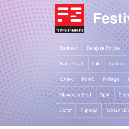
Festi
Barilović
Belajske Poljice
Ivanić Grad
Ilok
Karlovac
Osijek
Poreč
Požega
Slavonski Brod
Split
Šibe
Zlatar
Županja
ORGANIZ