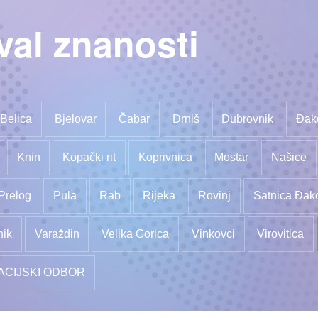
val znanosti
Belica
Bjelovar
Čabar
Drniš
Dubrovnik
Đak
Knin
Kopački rit
Koprivnica
Mostar
Našice
Prelog
Pula
Rab
Rijeka
Rovinj
Satnica Đak
nik
Varaždin
Velika Gorica
Vinkovci
Virovitica
ACIJSKI ODBOR