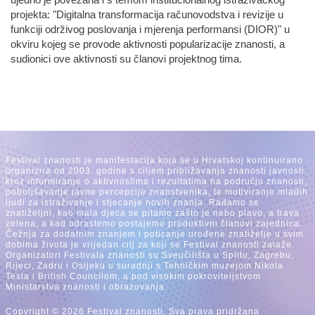
ujedno je povezana i s temom institucionalnog istraživačkog
projekta: "Digitalna transformacija računovodstva i revizije u
funkciji održivog poslovanja i mjerenja performansi (DIOR)" u
okviru kojeg se provode aktivnosti popularizacije znanosti, a
sudionici ove aktivnosti su članovi projektnog tima.
Festival znanosti je manifestacija koja se u Hrvatskoj kontinuirano
organizira od 2003. godine s ciljem približavanja znanosti javnosti
kroz informiranje o aktivnostima i rezultatima na području znanosti,
poboljšavanje javne percepcije znanstvenika, te motiviranje mladih
ljudi za istraživanje i stjecanje novih znanja. Rađamo se
znatiželjni, kao mala djeca se pitamo zašto je nebo plavo, a trava
zelena, a kad odrastemo postajemo produktivni članovi zajednica.
Čežnja za dodatnim znanjem i poticanje urođene znatiželje u svim
dobima života je vrijedan cilj za koji se Festival znanosti zalaže.
Organizatori Festivala znanosti su Sveučilišta u Splitu, Zagrebu,
Rijeci, Zadru i Osijeku u suradnji s Tehničkim muzejom Nikola
Tesla i British Councilom, a pod visokim pokroviteljstvom
Ministarstva znanosti i obrazovanja.
Copyright © 2026 Festival znanosti, Sva prava pridržana