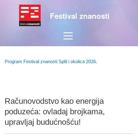
Festival znanosti
Program Festival znanosti Split i okolica 2026.
Računovodstvo kao energija
poduzeća: ovladaj brojkama,
upravljaj budućnošću!