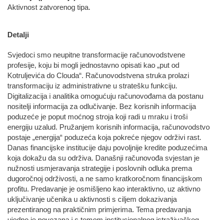
Aktivnost zatvorenog tipa.
Detalji
Svjedoci smo neupitne transformacije računovodstvene
profesije, koju bi mogli jednostavno opisati kao „put od
Kotruljevića do Clouda“. Računovodstvena struka prolazi
transformaciju iz administrativne u stratešku funkciju.
Digitalizacija i analitika omogućuju računovođama da postanu
nositelji informacija za odlučivanje. Bez korisnih informacija
poduzeće je poput moćnog stroja koji radi u mraku i troši
energiju uzalud. Pružanjem korisnih informacija, računovodstvo
postaje „energija“ poduzeća koja pokreće njegov održivi rast.
Danas financijske institucije daju povoljnije kredite poduzećima
koja dokažu da su održiva. Današnji računovođa svjestan je
nužnosti usmjeravanja strategije i poslovnih odluka prema
dugoročnoj održivosti, a ne samo kratkoročnom financijskom
profitu. Predavanje je osmišljeno kao interaktivno, uz aktivno
uključivanje učenika u aktivnosti s ciljem dokazivanja
prezentiranog na praktičnim primjerima. Tema predavanja