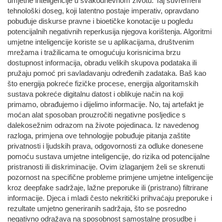
umjetne inteligencije u svakodnevnom životu. Taj suvremeni
tehnološki doseg, koji latentno postaje imperativ, opravdano
pobuđuje diskurse pravne i bioetičke konotacije u pogledu
potencijalnih negativnih reperkusija njegova korištenja. Algoritmi
umjetne inteligencije koriste se u aplikacijama, društvenim
mrežama i tražilicama te omogućuju korisnicima brzu
dostupnost informacija, obradu velikih skupova podataka ili
pružaju pomoć pri savladavanju određenih zadataka. Baš kao
što energija pokreće fizičke procese, energija algoritamskih
sustava pokreće digitalnu datost i oblikuje način na koji
primamo, obrađujemo i dijelimo informacije. No, taj artefakt je
moćan alat sposoban prouzročiti negativne posljedice s
dalekosežnim odrazom na živote pojedinaca. Iz navedenog
razloga, primjena ove tehnologije pobuđuje pitanja zaštite
privatnosti i ljudskih prava, odgovornosti za odluke donesene
pomoću sustava umjetne inteligencije, do rizika od potencijalne
pristranosti ili diskriminacije. Ovim izlaganjem želi se skrenuti
pozornost na specifične probleme primjene umjetne inteligencije
kroz deepfake sadržaje, lažne preporuke ili (pristrano) filtrirane
informacije. Djeca i mladi često nekritički prihvaćaju preporuke i
rezultate umjetno generiranih sadržaja, što se posredno
negativno odražava na sposobnost samostalne prosudbe i