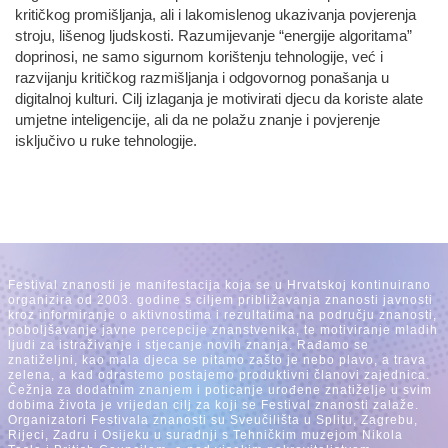
kritičkog promišljanja, ali i lakomislenog ukazivanja povjerenja
stroju, lišenog ljudskosti. Razumijevanje “energije algoritama”
doprinosi, ne samo sigurnom korištenju tehnologije, već i
razvijanju kritičkog razmišljanja i odgovornog ponašanja u
digitalnoj kulturi. Cilj izlaganja je motivirati djecu da koriste alate
umjetne inteligencije, ali da ne polažu znanje i povjerenje
isključivo u ruke tehnologije.
Festival znanosti je manifestacija koja se u Hrvatskoj kontinuirano
organizira od 2003. godine s ciljem približavanja znanosti javnosti
kroz informiranje o aktivnostima i rezultatima na području znanosti,
poboljšavanje javne percepcije znanstvenika, te motiviranje mladih
ljudi za istraživanje i stjecanje novih znanja. Rađamo se
znatiželjni, kao mala djeca se pitamo zašto je nebo plavo, a trava
zelena, a kad odrastemo postajemo produktivni članovi zajednica.
Čežnja za dodatnim znanjem i poticanje urođene znatiželje u svim
dobima života je vrijedan cilj za koji se Festival znanosti zalaže.
Organizatori Festivala znanosti su Sveučilišta u Splitu, Zagrebu,
Rijeci, Zadru i Osijeku u suradnji s Tehničkim muzejom Nikola