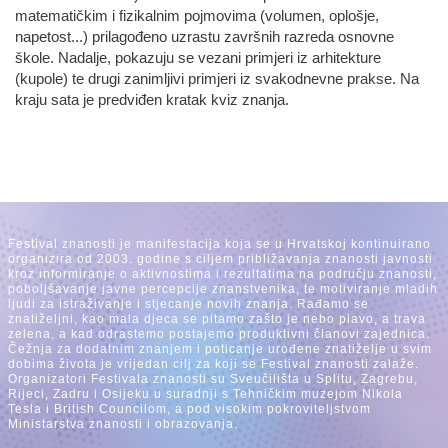
matematičkim i fizikalnim pojmovima (volumen, oplošje,
napetost...) prilagođeno uzrastu završnih razreda osnovne
škole. Nadalje, pokazuju se vezani primjeri iz arhitekture
(kupole) te drugi zanimljivi primjeri iz svakodnevne prakse. Na
kraju sata je predviđen kratak kviz znanja.
Festival znanosti je manifestacija koja se u Hrvatskoj kontinuirano
organizira od 2003. godine s ciljem približavanja znanosti javnosti
kroz informiranje o aktivnostima i rezultatima na području znanosti,
poboljšavanje javne percepcije znanstvenika, te motiviranje mladih
ljudi za istraživanje i stjecanje novih znanja. Rađamo se
znatiželjni, kao mala djeca se pitamo zašto je nebo plavo, a trava
zelena, a kad odrastemo postajemo produktivni članovi zajednica.
Čežnja za dodatnim znanjem i poticanje urođene znatiželje u svim
dobima života je vrijedan cilj za koji se Festival znanosti zalaže.
Organizatori Festivala znanosti su Sveučilišta u Splitu, Zagrebu,
Rijeci, Zadru i Osijeku u suradnji s Tehničkim muzejom Nikola
Tesla i British Councilom, a pod visokim pokroviteljstvom
Ministarstva znanosti i obrazovanja.