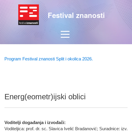
Festival znanosti
Program Festival znanosti Split i okolica 2026.
Energ(eometr)ijski oblici
Voditelji događanja i izvođači:
Voditeljica: prof. dr. sc. Slavica Ivelić Bradanović; Suradnice: izv.