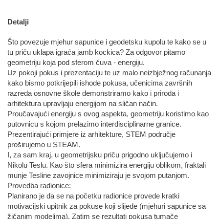
Detalji
Što povezuje mjehur sapunice i geodetsku kupolu te kako se u
tu priču uklapa igraća jamb kockica? Za odgovor pitamo
geometriju koja pod sferom čuva - energiju.
Uz pokoji pokus i prezentaciju te uz malo neizbježnog računanja
kako bismo potkrijepili ishode pokusa, učenicima završnih
razreda osnovne škole demonstriramo kako i priroda i
arhitektura upravljaju energijom na sličan način.
Proučavajući energiju s ovog aspekta, geometriju koristimo kao
putovnicu s kojom prelazimo interdisciplinarne granice.
Prezentirajući primjere iz arhitekture, STEM područje
proširujemo u STEAM.
I, za sam kraj, u geometrijsku priču prigodno uključujemo i
Nikolu Teslu. Kao što sfera minimizira energiju oblikom, fraktali
munje Tesline zavojnice minimiziraju je svojom putanjom.
Provedba radionice:
Planirano je da se na početku radionice provede kratki
motivacijski upitnik za pokuse koji slijede (mjehuri sapunice sa
žičanim modelima). Zatim se rezultati pokusa tumače