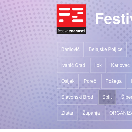
Festi
Barilović
Belajske Poljice
Ivanić Grad
Ilok
Karlovac
Osijek
Poreč
Požega
Slavonski Brod
Split
Šibe
Zlatar
Županja
ORGANIZ