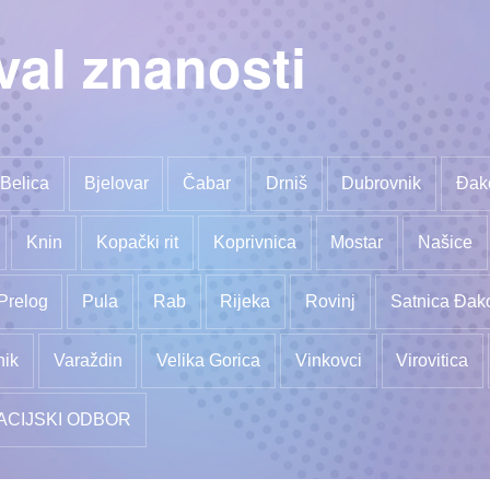
val znanosti
Belica
Bjelovar
Čabar
Drniš
Dubrovnik
Đak
Knin
Kopački rit
Koprivnica
Mostar
Našice
Prelog
Pula
Rab
Rijeka
Rovinj
Satnica Đak
nik
Varaždin
Velika Gorica
Vinkovci
Virovitica
ACIJSKI ODBOR