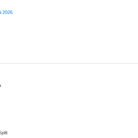
a 2026.
a
plit