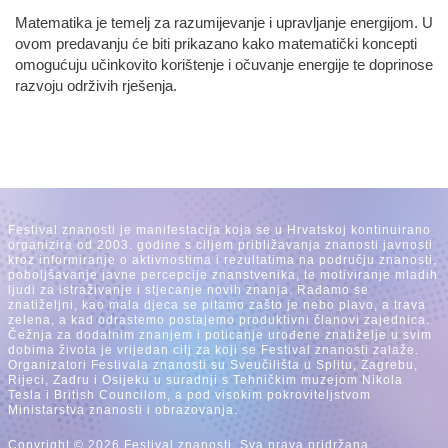
Matematika je temelj za razumijevanje i upravljanje energijom. U
ovom predavanju će biti prikazano kako matematički koncepti
omogućuju učinkovito korištenje i očuvanje energije te doprinose
razvoju održivih rješenja.
Festival znanosti je manifestacija koja se u Hrvatskoj kontinuirano
organizira od 2003. godine s ciljem približavanja znanosti javnosti
kroz informiranje o aktivnostima i rezultatima na području znanosti,
poboljšavanje javne percepcije znanstvenika, te motiviranje mladih
ljudi za istraživanje i stjecanje novih znanja. Rađamo se
znatiželjni, kao mala djeca se pitamo zašto je nebo plavo, a trava
zelena, a kad odrastemo postajemo produktivni članovi zajednica.
Čežnja za dodatnim znanjem i poticanje urođene znatiželje u svim
dobima života je vrijedan cilj za koji se Festival znanosti zalaže.
Organizatori Festivala znanosti su Sveučilišta u Splitu, Zagrebu,
Rijeci, Zadru i Osijeku u suradnji s Tehničkim muzejom Nikola
Tesla i British Councilom, a pod visokim pokroviteljstvom
Ministarstva znanosti i obrazovanja.
Copyright © 2026 Festival znanosti, Sva prava pridržana