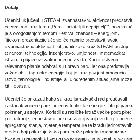
Detalji
Učenici uključeni u STEAM izvannastavnu aktivnost predstavit
će svoj rad kroz temu „Para – prijatelj ili neprijatelj?”, povezujući
je s ovogodišnjom temom Festival znanosti – energijom.
Tijekom prezentacije učenici će najprije predstaviti svoju
izvannastavnu aktivnost i objasniti kako kroz STEAM pristup
(znanost, tehnologija, inženjerstvo, umjetnost i matematika)
istražuju pojave iz svakodnevnog života. Kao društveno
relevantno pitanje odabrali su upravo paru, jer ona predstavlja
važan oblik toplinske energije koji je kroz povijest omogućio
razvoj tehnologije i industrije, ali u određenim situacijama može
biti i opasan.
Učenici će prikazati kako su kroz istraživački rad proučavali
nastanak vodene pare, prijenos toplinske energije i ulogu pare u
pokretanju strojeva. Koristili su različite istraživačke postupke:
promatranje, jednostavne pokuse zagrijavanja vode i promjene
agregatnog stanja, mjerenje temperature te izradu jednostavnih
modela koji prikazuju kako para može pokretati mehanizme.
Poseban naglasak bit će na povezivanju znanstvenih spoznaja