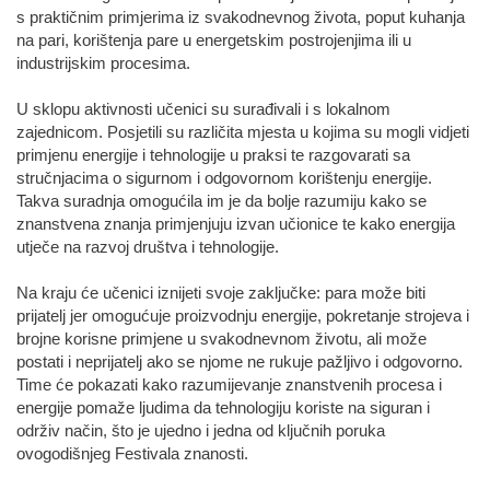
s praktičnim primjerima iz svakodnevnog života, poput kuhanja
na pari, korištenja pare u energetskim postrojenjima ili u
industrijskim procesima.
U sklopu aktivnosti učenici su surađivali i s lokalnom
zajednicom. Posjetili su različita mjesta u kojima su mogli vidjeti
primjenu energije i tehnologije u praksi te razgovarati sa
stručnjacima o sigurnom i odgovornom korištenju energije.
Takva suradnja omogućila im je da bolje razumiju kako se
znanstvena znanja primjenjuju izvan učionice te kako energija
utječe na razvoj društva i tehnologije.
Na kraju će učenici iznijeti svoje zaključke: para može biti
prijatelj jer omogućuje proizvodnju energije, pokretanje strojeva i
brojne korisne primjene u svakodnevnom životu, ali može
postati i neprijatelj ako se njome ne rukuje pažljivo i odgovorno.
Time će pokazati kako razumijevanje znanstvenih procesa i
energije pomaže ljudima da tehnologiju koriste na siguran i
održiv način, što je ujedno i jedna od ključnih poruka
ovogodišnjeg Festivala znanosti.