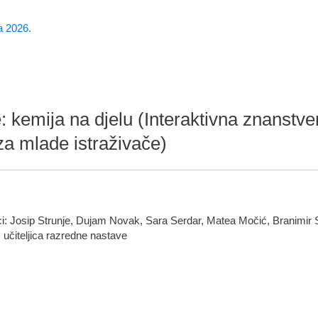
a 2026.
e: kemija na djelu (Interaktivna znanstv
za mlade istraživače)
ici: Josip Strunje, Dujam Novak, Sara Serdar, Matea Močić, Branimir Se
, učiteljica razredne nastave