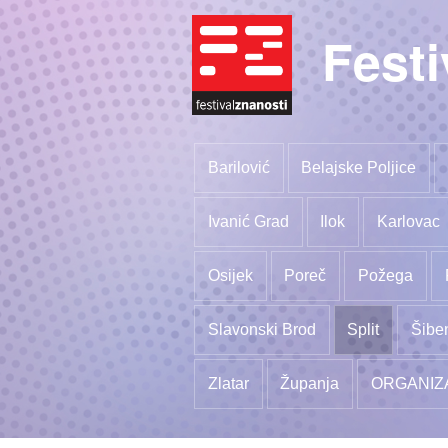
Festi
Barilović
Belajske Poljice
Ivanić Grad
Ilok
Karlovac
Osijek
Poreč
Požega
Slavonski Brod
Split
Šibe
Zlatar
Županja
ORGANIZ