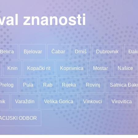
val znanosti
Belica
Bjelovar
Čabar
Drniš
Dubrovnik
Đak
Knin
Kopački rit
Koprivnica
Mostar
Našice
Prelog
Pula
Rab
Rijeka
Rovinj
Satnica Đak
nik
Varaždin
Velika Gorica
Vinkovci
Virovitica
ACIJSKI ODBOR