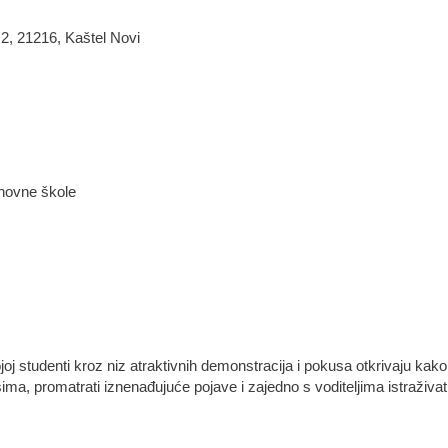
2, 21216, Kaštel Novi
snovne škole
oj studenti kroz niz atraktivnih demonstracija i pokusa otkrivaju kak
ma, promatrati iznenađujuće pojave i zajedno s voditeljima istraživati