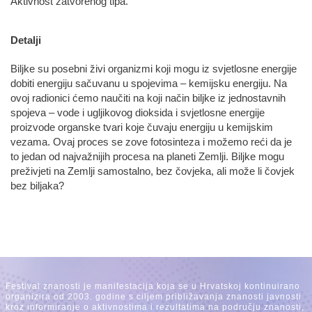
Aktivnost zatvorenog tipa.
Detalji
Biljke su posebni živi organizmi koji mogu iz svjetlosne energije
dobiti energiju sačuvanu u spojevima – kemijsku energiju. Na
ovoj radionici ćemo naučiti na koji način biljke iz jednostavnih
spojeva – vode i ugljikovog dioksida i svjetlosne energije
proizvode organske tvari koje čuvaju energiju u kemijskim
vezama. Ovaj proces se zove fotosinteza i možemo reći da je
to jedan od najvažnijih procesa na planeti Zemlji. Biljke mogu
preživjeti na Zemlji samostalno, bez čovjeka, ali može li čovjek
bez biljaka?
Festival znanosti je manifestacija koja se u Hrvatskoj kontinuirano
organizira od 2003. godine s ciljem približavanja znanosti javnosti
kroz informiranje o aktivnostima i rezultatima na području znanosti,