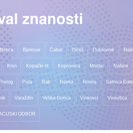
val znanosti
Belica
Bjelovar
Čabar
Drniš
Dubrovnik
Đak
Knin
Kopački rit
Koprivnica
Mostar
Našice
Prelog
Pula
Rab
Rijeka
Rovinj
Satnica Đak
nik
Varaždin
Velika Gorica
Vinkovci
Virovitica
ACIJSKI ODBOR