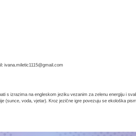
il: ivana.miletic1115@gmail.com
nati s izrazima na engleskom jeziku vezanim za zelenu energiju i sv
gije (sunce, voda, vjetar). Kroz jezične igre povezuju se ekološka pis