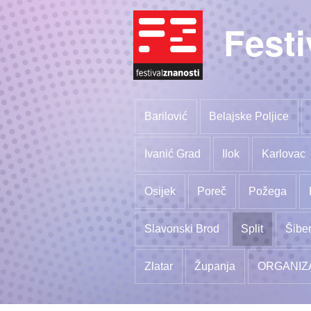
Festi
Barilović
Belajske Poljice
Ivanić Grad
Ilok
Karlovac
Osijek
Poreč
Požega
Slavonski Brod
Split
Šibe
Zlatar
Županja
ORGANIZ