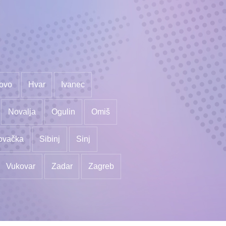
ovo
Hvar
Ivanec
Novalja
Ogulin
Omiš
ovačka
Sibinj
Sinj
Vukovar
Zadar
Zagreb