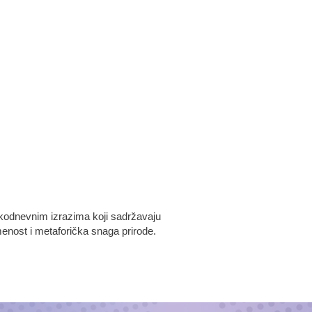
akodnevnim izrazima koji sadržavaju
menost i metaforička snaga prirode.