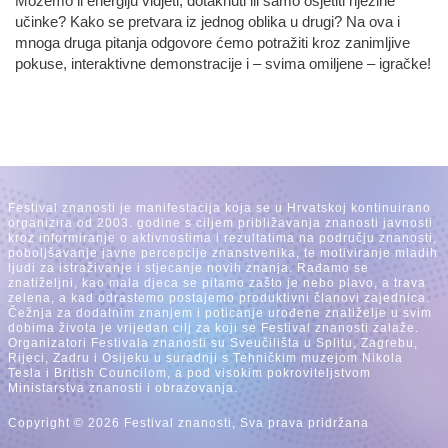
Možemo li energiju vidjeti, dotaknuti ili samo osjetiti njezine
učinke? Kako se pretvara iz jednog oblika u drugi? Na ova i
mnoga druga pitanja odgovore ćemo potražiti kroz zanimljive
pokuse, interaktivne demonstracije i – svima omiljene – igračke!
Festival znanosti je manifestacija koja se u Hrvatskoj kontinuirano
organizira od 2003. godine s ciljem približavanja znanosti javnosti
kroz informiranje o aktivnostima i rezultatima na području znanosti,
poboljšavanje javne percepcije znanstvenika, te motiviranje mladih
ljudi za istraživanje i stjecanje novih znanja. Rađamo se
znatiželjni, kao mala djeca se pitamo zašto je nebo plavo, a trava
zelena, a kad odrastemo postajemo produktivni članovi zajednica.
Čežnja za dodatnim znanjem i poticanje urođene znatiželje u svim
dobima života je vrijedan cilj za koji se Festival znanosti zalaže.
Organizatori Festivala znanosti su Sveučilišta u Splitu, Zagrebu,
Rijeci, Zadru i Osijeku u suradnji s Tehničkim muzejom Nikola
Tesla i British Councilom, a pod visokim pokroviteljstvom
Ministarstva znanosti i obrazovanja.
Copyright © 2026 Festival znanosti, Sva prava pridržana