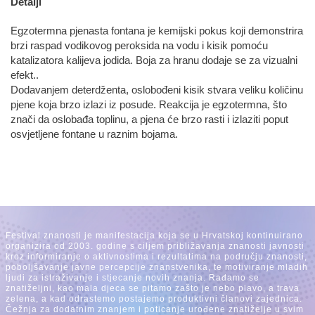
Detalji
Egzotermna pjenasta fontana je kemijski pokus koji demonstrira
brzi raspad vodikovog peroksida na vodu i kisik pomoću
katalizatora kalijeva jodida. Boja za hranu dodaje se za vizualni
efekt..
Dodavanjem deterdženta, oslobođeni kisik stvara veliku količinu
pjene koja brzo izlazi iz posude. Reakcija je egzotermna, što
znači da oslobađa toplinu, a pjena će brzo rasti i izlaziti poput
osvjetljene fontane u raznim bojama.
Festival znanosti je manifestacija koja se u Hrvatskoj kontinuirano
organizira od 2003. godine s ciljem približavanja znanosti javnosti
kroz informiranje o aktivnostima i rezultatima na području znanosti,
poboljšavanje javne percepcije znanstvenika, te motiviranje mladih
ljudi za istraživanje i stjecanje novih znanja. Rađamo se
znatiželjni, kao mala djeca se pitamo zašto je nebo plavo, a trava
zelena, a kad odrastemo postajemo produktivni članovi zajednica.
Čežnja za dodatnim znanjem i poticanje urođene znatiželje u svim