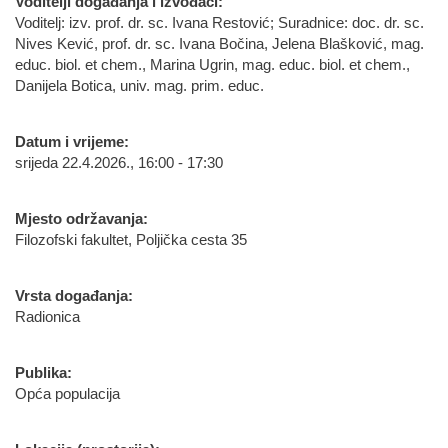
Voditelji događanja i izvođači:
Voditelj: izv. prof. dr. sc. Ivana Restović; Suradnice: doc. dr. sc.
Nives Kević, prof. dr. sc. Ivana Bočina, Jelena Blašković, mag.
educ. biol. et chem., Marina Ugrin, mag. educ. biol. et chem.,
Danijela Botica, univ. mag. prim. educ.
Datum i vrijeme:
srijeda 22.4.2026., 16:00 - 17:30
Mjesto održavanja:
Filozofski fakultet, Poljička cesta 35
Vrsta događanja:
Radionica
Publika:
Opća populacija