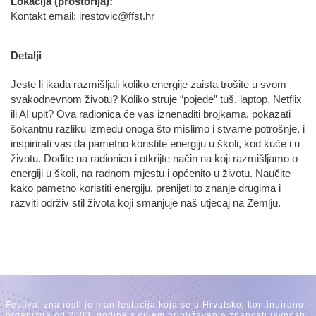
Lokacija (prostorija):
Kontakt email: irestovic@ffst.hr
Detalji
Jeste li ikada razmišljali koliko energije zaista trošite u svom
svakodnevnom životu? Koliko struje “pojede” tuš, laptop, Netflix
ili AI upit? Ova radionica će vas iznenaditi brojkama, pokazati
šokantnu razliku između onoga što mislimo i stvarne potrošnje, i
inspirirati vas da pametno koristite energiju u školi, kod kuće i u
životu. Dođite na radionicu i otkrijte način na koji razmišljamo o
energiji u školi, na radnom mjestu i općenito u životu. Naučite
kako pametno koristiti energiju, prenijeti to znanje drugima i
razviti održiv stil života koji smanjuje naš utjecaj na Zemlju.
Festival znanosti je manifestacija koja se u Hrvatskoj kontinuirano
organizira od 2003. godine s ciljem približavanja znanosti javnosti