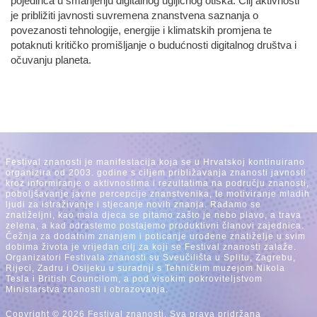
pojedinca u smanjenju digitalnog ugljičnog otiska. Cilj aktivnosti
je približiti javnosti suvremena znanstvena saznanja o
povezanosti tehnologije, energije i klimatskih promjena te
potaknuti kritičko promišljanje o budućnosti digitalnog društva i
očuvanju planeta.
Festival znanosti je manifestacija koja se u Hrvatskoj kontinuirano
organizira od 2003. godine s ciljem približavanja znanosti javnosti
kroz informiranje o aktivnostima i rezultatima na području znanosti,
poboljšavanje javne percepcije znanstvenika, te motiviranje mladih
ljudi za istraživanje i stjecanje novih znanja. Rađamo se
znatiželjni, kao mala djeca se pitamo zašto je nebo plavo, a trava
zelena, a kad odrastemo postajemo produktivni članovi zajednica.
Čežnja za dodatnim znanjem i poticanje urođene znatiželje u svim
dobima života je vrijedan cilj za koji se Festival znanosti zalaže.
Organizatori Festivala znanosti su Sveučilišta u Splitu, Zagrebu,
Rijeci, Zadru i Osijeku u suradnji s Tehničkim muzejom Nikola
Tesla i British Councilom, a pod visokim pokroviteljstvom
Ministarstva znanosti i obrazovanja.
Copyright © 2026 Festival znanosti, Sva prava pridržana