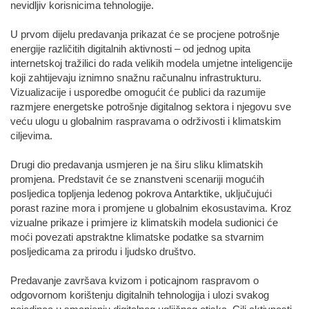
nevidljiv korisnicima tehnologije.
U prvom dijelu predavanja prikazat će se procjene potrošnje
energije različitih digitalnih aktivnosti – od jednog upita
internetskoj tražilici do rada velikih modela umjetne inteligencije
koji zahtijevaju iznimno snažnu računalnu infrastrukturu.
Vizualizacije i usporedbe omogućit će publici da razumije
razmjere energetske potrošnje digitalnog sektora i njegovu sve
veću ulogu u globalnim raspravama o održivosti i klimatskim
ciljevima.
Drugi dio predavanja usmjeren je na širu sliku klimatskih
promjena. Predstavit će se znanstveni scenariji mogućih
posljedica topljenja ledenog pokrova Antarktike, uključujući
porast razine mora i promjene u globalnim ekosustavima. Kroz
vizualne prikaze i primjere iz klimatskih modela sudionici će
moći povezati apstraktne klimatske podatke sa stvarnim
posljedicama za prirodu i ljudsko društvo.
Predavanje završava kvizom i poticajnom raspravom o
odgovornom korištenju digitalnih tehnologija i ulozi svakog