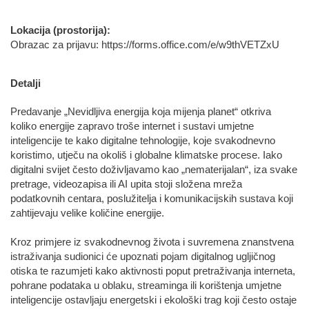
Lokacija (prostorija):
Obrazac za prijavu: https://forms.office.com/e/w9thVETZxU
Detalji
Predavanje „Nevidljiva energija koja mijenja planet“ otkriva
koliko energije zapravo troše internet i sustavi umjetne
inteligencije te kako digitalne tehnologije, koje svakodnevno
koristimo, utječu na okoliš i globalne klimatske procese. Iako
digitalni svijet često doživljavamo kao „nematerijalan“, iza svake
pretrage, videozapisa ili AI upita stoji složena mreža
podatkovnih centara, poslužitelja i komunikacijskih sustava koji
zahtijevaju velike količine energije.
Kroz primjere iz svakodnevnog života i suvremena znanstvena
istraživanja sudionici će upoznati pojam digitalnog ugljičnog
otiska te razumjeti kako aktivnosti poput pretraživanja interneta,
pohrane podataka u oblaku, streaminga ili korištenja umjetne
inteligencije ostavljaju energetski i ekološki trag koji često ostaje