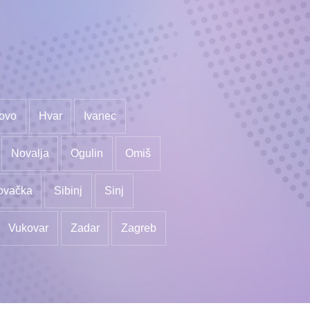
ovo
Hvar
Ivanec
Novalja
Ogulin
Omiš
ovačka
Sibinj
Sinj
Vukovar
Zadar
Zagreb