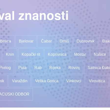
val znanosti
Belica
Bjelovar
Čabar
Drniš
Dubrovnik
Đak
Knin
Kopački rit
Koprivnica
Mostar
Našice
Prelog
Pula
Rab
Rijeka
Rovinj
Satnica Đak
nik
Varaždin
Velika Gorica
Vinkovci
Virovitica
ACIJSKI ODBOR