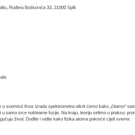
plitu, Ruđera Boškovića 33, 21000 Split
ala
je u svemiru! Kroz izradu spektrometra otkrit ćemo kako „čitamo“ sasta
 u samo srce nuklearne fuzije. Na kraju, teoriju selimo u praksu: 
uju život. Dođite i vidite kako fizika atoma pokreće cijeli svemir.