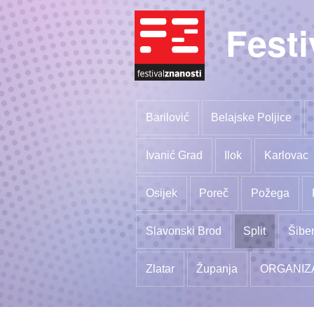
Festi
Barilović
Belajske Poljice
Ivanić Grad
Ilok
Karlovac
Osijek
Poreč
Požega
Slavonski Brod
Split
Šibe
Zlatar
Županja
ORGANIZ