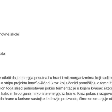
snovne škole
ala
e otkriti da je energija prisutna i u hrani i mikroorganizmima koji sudjel
o stripu projekta InnoSol4Med, kroz koji učenici promišljaju o tome št
kon toga slijedi jednostavan pokus fermentacije u kojem kvasac razgra
u kako mikroorganizmi koriste energiju iz hrane. Kroz pokus i razgov
da hrane u korisne sastojke i zdravije proizvode, čime se smanjuje ot