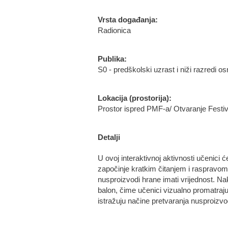
Vrsta događanja:
Radionica
Publika:
S0 - predškolski uzrast i niži razredi o
Lokacija (prostorija):
Prostor ispred PMF-a/ Otvaranje Festiv
Detalji
U ovoj interaktivnoj aktivnosti učenici ć
započinje kratkim čitanjem i raspravom 
nusproizvodi hrane imati vrijednost. Na
balon, čime učenici vizualno promatraj
istražuju načine pretvaranja nusproizvo