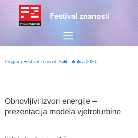
Festival znanosti
Program Festival znanosti Split i okolica 2026.
Obnovljivi izvori energije –
prezentacija modela vjetroturbine