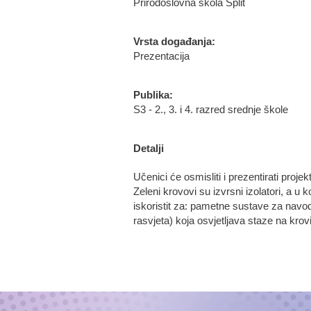
Prirodoslovna škola Split
Vrsta događanja:
Prezentacija
Publika:
S3 - 2., 3. i 4. razred srednje škole
Detalji
Učenici će osmisliti i prezentirati pro
Zeleni krovovi su izvrsni izolatori, a
iskoristit za: pametne sustave za navo
rasvjeta) koja osvjetljava staze na krov