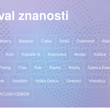
val znanosti
Belica
Bjelovar
Čabar
Drniš
Dubrovnik
Đak
Knin
Kopački rit
Koprivnica
Mostar
Našice
Prelog
Pula
Rab
Rijeka
Rovinj
Satnica Đak
nik
Varaždin
Velika Gorica
Vinkovci
Virovitica
ACIJSKI ODBOR