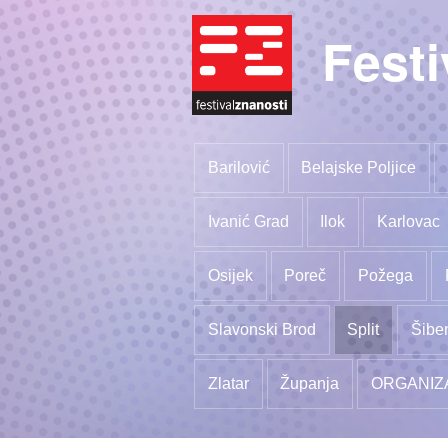
Festi
Barilović
Belajske Poljice
Ivanić Grad
Ilok
Karlovac
Osijek
Poreč
Požega
Slavonski Brod
Split
Šibe
Zlatar
Županja
ORGANIZ