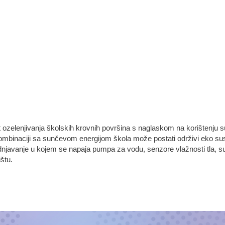
jekt ozelenjivanja školskih krovnih površina s naglaskom na korištenju
 u kombinaciji sa sunčevom energijom škola može postati održivi eko 
dnjavanje u kojem se napaja pumpa za vodu, senzore vlažnosti tla, su
ištu.