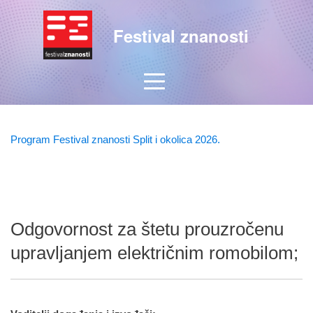
Festival znanosti
Program Festival znanosti Split i okolica 2026.
Odgovornost za štetu prouzročenu
upravljanjem električnim romobilom;