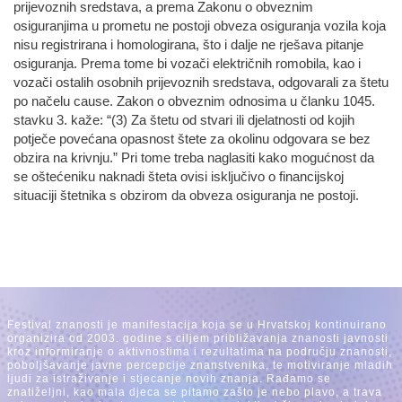
prijevoznih sredstava, a prema Zakonu o obveznim
osiguranjima u prometu ne postoji obveza osiguranja vozila koja
nisu registrirana i homologirana, što i dalje ne rješava pitanje
osiguranja. Prema tome bi vozači električnih romobila, kao i
vozači ostalih osobnih prijevoznih sredstava, odgovarali za štetu
po načelu cause. Zakon o obveznim odnosima u članku 1045.
stavku 3. kaže: “(3) Za štetu od stvari ili djelatnosti od kojih
potječe povećana opasnost štete za okolinu odgovara se bez
obzira na krivnju.” Pri tome treba naglasiti kako mogućnost da
se oštećeniku naknadi šteta ovisi isključivo o financijskoj
situaciji štetnika s obzirom da obveza osiguranja ne postoji.
Festival znanosti je manifestacija koja se u Hrvatskoj kontinuirano
organizira od 2003. godine s ciljem približavanja znanosti javnosti
kroz informiranje o aktivnostima i rezultatima na području znanosti,
poboljšavanje javne percepcije znanstvenika, te motiviranje mladih
ljudi za istraživanje i stjecanje novih znanja. Rađamo se
znatiželjni, kao mala djeca se pitamo zašto je nebo plavo, a trava