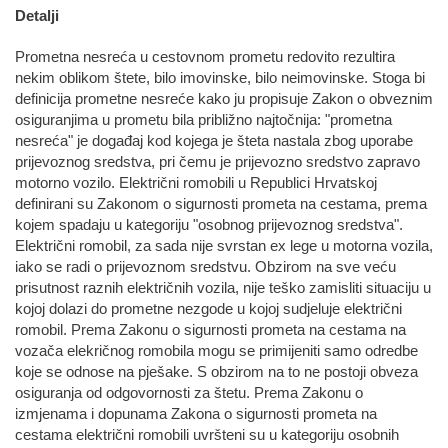
Detalji
Prometna nesreća u cestovnom prometu redovito rezultira
nekim oblikom štete, bilo imovinske, bilo neimovinske. Stoga bi
definicija prometne nesreće kako ju propisuje Zakon o obveznim
osiguranjima u prometu bila približno najtočnija: "prometna
nesreća" je događaj kod kojega je šteta nastala zbog uporabe
prijevoznog sredstva, pri čemu je prijevozno sredstvo zapravo
motorno vozilo. Električni romobili u Republici Hrvatskoj
definirani su Zakonom o sigurnosti prometa na cestama, prema
kojem spadaju u kategoriju "osobnog prijevoznog sredstva".
Električni romobil, za sada nije svrstan ex lege u motorna vozila,
iako se radi o prijevoznom sredstvu. Obzirom na sve veću
prisutnost raznih električnih vozila, nije teško zamisliti situaciju u
kojoj dolazi do prometne nezgode u kojoj sudjeluje električni
romobil. Prema Zakonu o sigurnosti prometa na cestama na
vozača elekričnog romobila mogu se primijeniti samo odredbe
koje se odnose na pješake. S obzirom na to ne postoji obveza
osiguranja od odgovornosti za štetu. Prema Zakonu o
izmjenama i dopunama Zakona o sigurnosti prometa na
cestama električni romobili uvršteni su u kategoriju osobnih