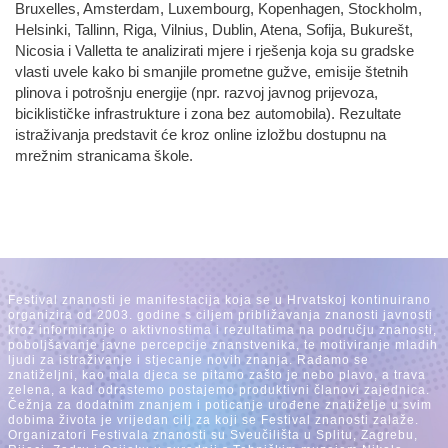
Bruxelles, Amsterdam, Luxembourg, Kopenhagen, Stockholm,
Helsinki, Tallinn, Riga, Vilnius, Dublin, Atena, Sofija, Bukurešt,
Nicosia i Valletta te analizirati mjere i rješenja koja su gradske
vlasti uvele kako bi smanjile prometne gužve, emisije štetnih
plinova i potrošnju energije (npr. razvoj javnog prijevoza,
biciklističke infrastrukture i zona bez automobila). Rezultate
istraživanja predstavit će kroz online izložbu dostupnu na
mrežnim stranicama škole.
Festival znanosti je manifestacija koja se u Hrvatskoj kontinuirano
organizira od 2003. godine s ciljem približavanja znanosti javnosti
kroz informiranje o aktivnostima i rezultatima na području znanosti,
poboljšavanje javne percepcije znanstvenika, te motiviranje mladih
ljudi za istraživanje i stjecanje novih znanja. Rađamo se
znatiželjni, kao mala djeca se pitamo zašto je nebo plavo, a trava
zelena, a kad odrastemo postajemo produktivni članovi zajednica.
Čežnja za dodatnim znanjem i poticanje urođene znatiželje u svim
dobima života je vrijedan cilj za koji se Festival znanosti zalaže.
Organizatori Festivala znanosti su Sveučilišta u Splitu, Zagrebu,