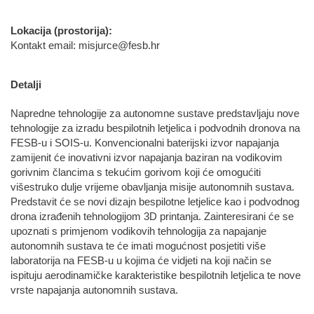
Lokacija (prostorija):
Kontakt email: misjurce@fesb.hr
Detalji
Napredne tehnologije za autonomne sustave predstavljaju nove
tehnologije za izradu bespilotnih letjelica i podvodnih dronova na
FESB-u i SOIS-u. Konvencionalni baterijski izvor napajanja
zamijenit će inovativni izvor napajanja baziran na vodikovim
gorivnim člancima s tekućim gorivom koji će omogućiti
višestruko dulje vrijeme obavljanja misije autonomnih sustava.
Predstavit će se novi dizajn bespilotne letjelice kao i podvodnog
drona izrađenih tehnologijom 3D printanja. Zainteresirani će se
upoznati s primjenom vodikovih tehnologija za napajanje
autonomnih sustava te će imati mogućnost posjetiti više
laboratorija na FESB-u u kojima će vidjeti na koji način se
ispituju aerodinamičke karakteristike bespilotnih letjelica te nove
vrste napajanja autonomnih sustava.