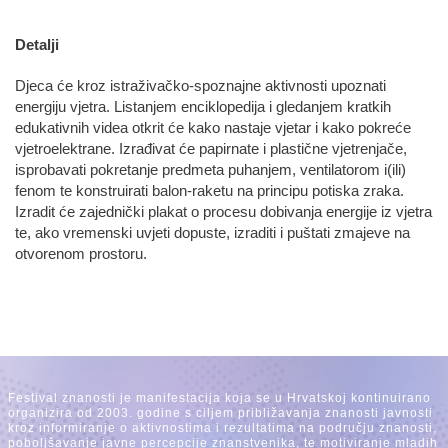
Detalji
Djeca će kroz istraživačko-spoznajne aktivnosti upoznati
energiju vjetra. Listanjem enciklopedija i gledanjem kratkih
edukativnih videa otkrit će kako nastaje vjetar i kako pokreće
vjetroelektrane. Izrađivat će papirnate i plastične vjetrenjače,
isprobavati pokretanje predmeta puhanjem, ventilatorom i(ili)
fenom te konstruirati balon-raketu na principu potiska zraka.
Izradit će zajednički plakat o procesu dobivanja energije iz vjetra
te, ako vremenski uvjeti dopuste, izraditi i puštati zmajeve na
otvorenom prostoru.
Festival znanosti je manifestacija koja se u Hrvatskoj kontinuirano
organizira od 2003. godine s ciljem približavanja znanosti javnosti
kroz informiranje o aktivnostima i rezultatima na području znanosti,
poboljšavanje javne percepcije znanstvenika, te motiviranje mladih