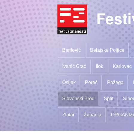
Festi
Barilović
Belajske Poljice
Ivanić Grad
Ilok
Karlovac
Osijek
Poreč
Požega
Slavonski Brod
Split
Šibe
Zlatar
Županja
ORGANIZ