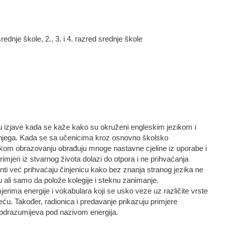
rednje škole, 2., 3. i 4. razred srednje škole
 u izjave kada se kaže kako su okruženi engleskim jezikom i
njega. Kada se sa učenicima kroz osnovno školsko
lskom obrazovanju obrađuju mnoge nastavne cjeline iz uporabe i
imjeri iz stvarnog života dolazi do otpora i ne prihvaćanja
ti već prihvaćaju činjenicu kako bez znanja stranog jezika ne
u ali samo da polože kolegije i steknu zanimanje.
jerima energije i vokabulara koji se usko veze uz različite vrste
eću. Također, radionica i predavanje prikazuju primjere
 podrazumijeva pod nazivom energija.