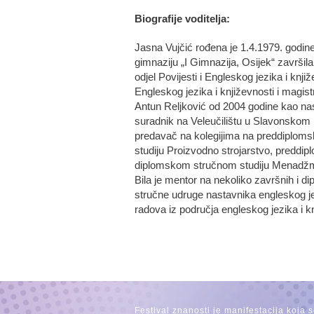
Biografije voditelja:
Jasna Vujčić rođena je 1.4.1979. godin
gimnaziju „I Gimnazija, Osijek“ završila
odjel Povijesti i Engleskog jezika i knj
Engleskog jezika i književnosti i magist
Antun Reljković od 2004 godine kao nast
suradnik na Veleučilištu u Slavonskom 
predavač na kolegijima na preddiplo
studiju Proizvodno strojarstvo, preddip
diplomskom stručnom studiju Menadžme
Bila je mentor na nekoliko završnih i d
stručne udruge nastavnika engleskog jez
radova iz područja engleskog jezika i kn
Festival znanosti je manifestacija koja 