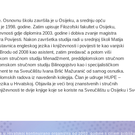
e. Osnovnu školu završila je u Osijeku, a srednju opću
 je 1998. godine. Zatim upisuje Filozofski fakultet u Osijeku,
iževnosti gdje diplomira 2003. godine i dobiva zvanje magistra
ra Povijesti. Nakon završetka studija radi u srednjoj školi Matija
avnica engleskog jezika i književnosti i povijesti te kao vanjski
Brodu od 2008 kao asistent, zatim predavač a potom viši
mskom stručnom studiju Menadžment, preddiplomskom stručnom
lomskom stručnom studiju Bilinogojstvo kao i specijalističkom
nt te na Sveučilištu Ivana Brlić Mažuranić od samog osnutka.
iplomskih radova iz navedenih kolegija. Član je udruge HUPE –
ika u Hrvatskoj. Objavila je veći broj znanstvenih i stručnih
jiževnosti te dvije knjige koje se koriste na Sveučilištu u Osijeku i 
se u Hrvatskoj kontinuirano organizira od 2003. godine s ciljem približ