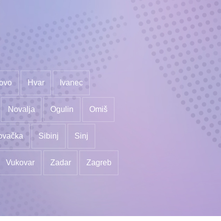
ovo
Hvar
Ivanec
Novalja
Ogulin
Omiš
ovačka
Sibinj
Sinj
Vukovar
Zadar
Zagreb