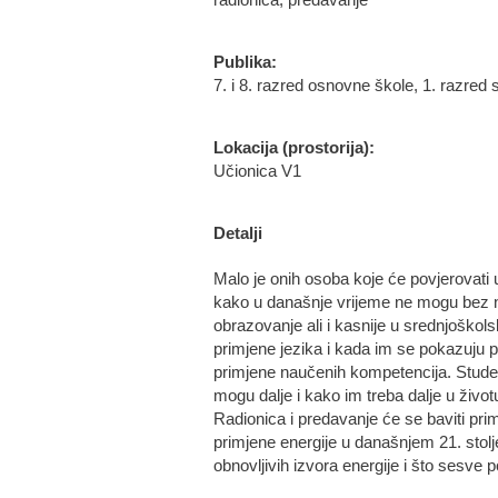
radionica, predavanje
Publika:
7. i 8. razred osnovne škole, 1. razred s
Lokacija (prostorija):
Učionica V1
Detalji
Malo je onih osoba koje će povjerovati
kako u današnje vrijeme ne mogu bez 
obrazovanje ali i kasnije u srednjoško
primjene jezika i kada im se pokazuju pr
primjene naučenih kompetencija. Studen
mogu dalje i kako im treba dalje u život
Radionica i predavanje će se baviti prim
primjene energije u današnjem 21. stolj
obnovljivih izvora energije i što sesve