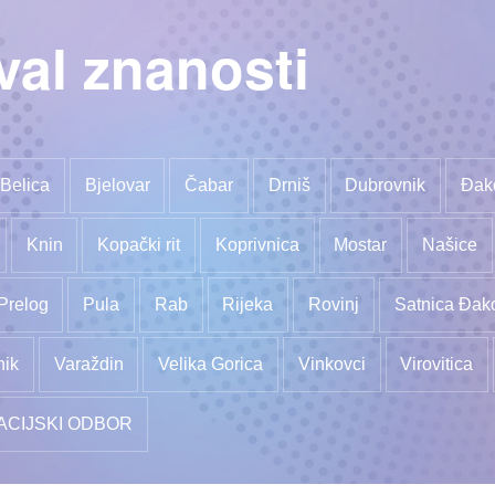
val znanosti
Belica
Bjelovar
Čabar
Drniš
Dubrovnik
Đak
Knin
Kopački rit
Koprivnica
Mostar
Našice
Prelog
Pula
Rab
Rijeka
Rovinj
Satnica Đak
nik
Varaždin
Velika Gorica
Vinkovci
Virovitica
ACIJSKI ODBOR