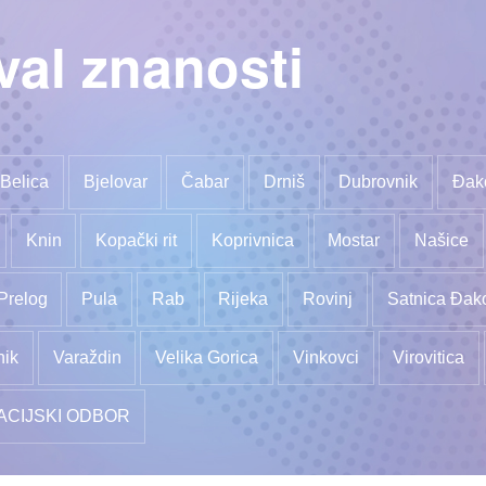
val znanosti
Belica
Bjelovar
Čabar
Drniš
Dubrovnik
Đak
Knin
Kopački rit
Koprivnica
Mostar
Našice
Prelog
Pula
Rab
Rijeka
Rovinj
Satnica Đak
nik
Varaždin
Velika Gorica
Vinkovci
Virovitica
ACIJSKI ODBOR