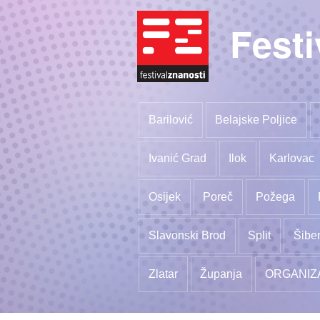
Festi
Barilović
Belajske Poljice
Ivanić Grad
Ilok
Karlovac
Osijek
Poreč
Požega
Slavonski Brod
Split
Šibe
Zlatar
Županja
ORGANIZ