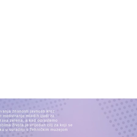
avanja znanosti javnosti kroz
e motiviranje mladih ljudi za
 trava zelena, a kad odrastemo
ima života je vrijedan cilj za koji se
ijeku u suradnji s Tehničkim muzejom