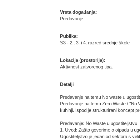
Vrsta događanja:
Predavanje
Publika:
S3 - 2., 3. i 4. razred srednje škole
Lokacija (prostorija):
Aktivnost zatvorenog tipa.
Detalji
Predavanje na temu No waste u ugostit
Predavanje na temu Zero Waste / “No Was
kuhinji. Ispod je strukturirani koncept 
Predavanje: No Waste u ugostiteljstvu
1. Uvod: Zašto govorimo o otpadu u ugo
Ugostiteljstvo je jedan od sektora s ve