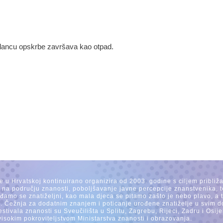
lancu opskrbe završava kao otpad.
se u Hrvatskoj kontinuirano organizira od 2003. godine s ciljem približ
a na području znanosti, poboljšavanje javne percepcije znanstvenika, t
Rađamo se znatiželjni, kao mala djeca se pitamo zašto je nebo plavo, a
. Čežnja za dodatnim znanjem i poticanje urođene znatiželje u svim dob
estivala znanosti su Sveučilišta u Splitu, Zagrebu, Rijeci, Zadru i Os
visokim pokroviteljstvom Ministarstva znanosti i obrazovanja.