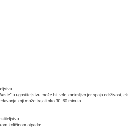
eljstvu
te” u ugostiteljstvu može biti vrlo zanimljivo jer spaja održivost, e
predavanja koji može trajati oko 30–60 minuta.
stiteljstvu
likom količinom otpada: