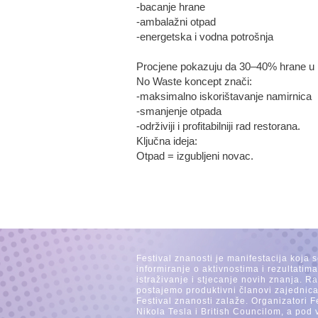
-bacanje hrane
-ambalažni otpad
-energetska i vodna potrošnja
Procjene pokazuju da 30–40% hrane u 
No Waste koncept znači:
-maksimalno iskorištavanje namirnica
-smanjenje otpada
-održiviji i profitabilniji rad restorana.
Ključna ideja:
Otpad = izgubljeni novac.
Festival znanosti je manifestacija koja 
informiranje o aktivnostima i rezultatim
istraživanje i stjecanje novih znanja. 
postajemo produktivni članovi zajednica
Festival znanosti zalaže. Organizatori F
Nikola Tesla i British Councilom, a pod 