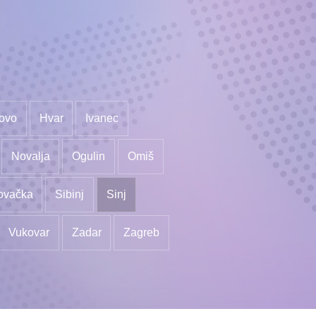
ovo
Hvar
Ivanec
Novalja
Ogulin
Omiš
ovačka
Sibinj
Sinj
Vukovar
Zadar
Zagreb