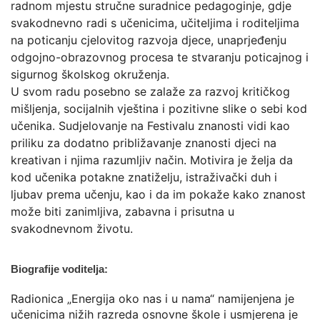
radnom mjestu stručne suradnice pedagoginje, gdje
svakodnevno radi s učenicima, učiteljima i roditeljima
na poticanju cjelovitog razvoja djece, unaprjeđenju
odgojno-obrazovnog procesa te stvaranju poticajnog i
sigurnog školskog okruženja.
U svom radu posebno se zalaže za razvoj kritičkog
mišljenja, socijalnih vještina i pozitivne slike o sebi kod
učenika. Sudjelovanje na Festivalu znanosti vidi kao
priliku za dodatno približavanje znanosti djeci na
kreativan i njima razumljiv način. Motivira je želja da
kod učenika potakne znatiželju, istraživački duh i
ljubav prema učenju, kao i da im pokaže kako znanost
može biti zanimljiva, zabavna i prisutna u
svakodnevnom životu.
Biografije voditelja:
Radionica „Energija oko nas i u nama“ namijenjena je
učenicima nižih razreda osnovne škole i usmjerena je