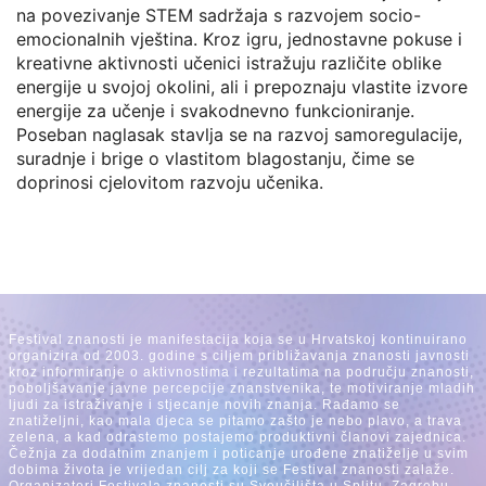
na povezivanje STEM sadržaja s razvojem socio-
emocionalnih vještina. Kroz igru, jednostavne pokuse i
kreativne aktivnosti učenici istražuju različite oblike
energije u svojoj okolini, ali i prepoznaju vlastite izvore
energije za učenje i svakodnevno funkcioniranje.
Poseban naglasak stavlja se na razvoj samoregulacije,
suradnje i brige o vlastitom blagostanju, čime se
doprinosi cjelovitom razvoju učenika.
Festival znanosti je manifestacija koja se u Hrvatskoj kontinuirano
organizira od 2003. godine s ciljem približavanja znanosti javnosti
kroz informiranje o aktivnostima i rezultatima na području znanosti,
poboljšavanje javne percepcije znanstvenika, te motiviranje mladih
ljudi za istraživanje i stjecanje novih znanja. Rađamo se
znatiželjni, kao mala djeca se pitamo zašto je nebo plavo, a trava
zelena, a kad odrastemo postajemo produktivni članovi zajednica.
Čežnja za dodatnim znanjem i poticanje urođene znatiželje u svim
dobima života je vrijedan cilj za koji se Festival znanosti zalaže.