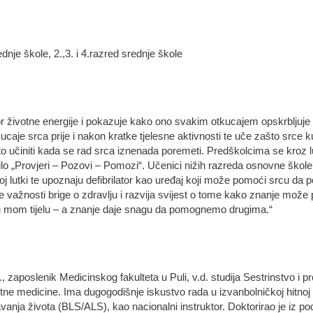
dnje škole, 2.,3. i 4.razred srednje škole
r životne energije i pokazuje kako ono svakim otkucajem opskrbljuje tij
kucaje srca prije i nakon kratke tjelesne aktivnosti te uče zašto src
o učiniti kada se rad srca iznenada poremeti. Predškolcima se kroz l
lo „Provjeri – Pozovi – Pomozi“. Učenici nižih razreda osnovne škole
j lutki te upoznaju defibrilator kao uređaj koji može pomoći srcu da 
e važnosti brige o zdravlju i razvija svijest o tome kako znanje mo
iju mom tijelu – a znanje daje snagu da pomognemo drugima.“
d., zaposlenik Medicinskog fakulteta u Puli, v.d. studija Sestrinstvo i
itne medicine. Ima dugogodišnje iskustvo rada u izvanbolničkoj hitnoj 
nja života (BLS/ALS), kao nacionalni instruktor. Doktorirao je iz pod