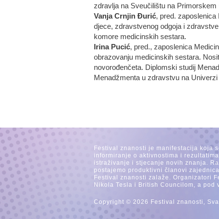
zdravlja na Sveučilištu na Primorskem u
Vanja Crnjin Đurić
, pred. zaposlenica
djece, zdravstvenog odgoja i zdravstven
komore medicinskih sestara.
Irina Pucić
, pred., zaposlenica Medicin
obrazovanju medicinskih sestara. Nositel
novorođenčeta. Diplomski studij Menadž
Menadžmenta u zdravstvu na Univerzi 
Festival znanosti je manifestacija koja 
informiranje o aktivnostima i rezultatim
istraživanje i stjecanje novih znanja. 
postajemo produktivni članovi zajednica
Festival znanosti zalaže. Organizatori F
Nikola Tesla i British Councilom, a pod 
Copyright © 2026 Festival znanosti, Sva