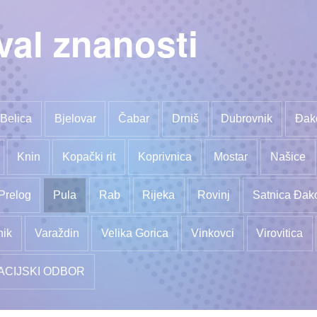
val znanosti
Belica
Bjelovar
Čabar
Drniš
Dubrovnik
Đak
Knin
Kopački rit
Koprivnica
Mostar
Našice
Prelog
Pula
Rab
Rijeka
Rovinj
Satnica Đak
nik
Varaždin
Velika Gorica
Vinkovci
Virovitica
ACIJSKI ODBOR