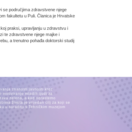
vi se područjima zdravstvene njege
om fakultetu u Puli. Članica je Hrvatske
oj praksi, upravljanju u zdravstvu i
ezi te zdravstvene njege majke i
bu, a trenutno pohađa doktorski studij
avanja znanosti javnosti kroz
e motiviranje mladih ljudi za
 trava zelena, a kad odrastemo
ima života je vrijedan cilj za koji se
ijeku u suradnji s Tehničkim muzejom