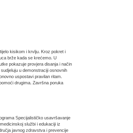
elo kisikom i krvlju. Kroz pokret i
e kuca brže kada se krećemo. U
utke pokazuje provjera disanja i način
 sudjeluju u demonstraciji osnovnih
ponovno uspostavi pravilan ritam.
že pomoći drugima. Završna poruka
 programa Specijalističko usavršavanje
medicinskoj službi i edukaciji iz
ručja javnog zdravstva i prevencije