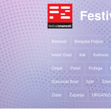
Festi
Barilović
Belajske Poljice
Ivanić Grad
Ilok
Karlovac
Osijek
Poreč
Požega
Slavonski Brod
Split
Šibe
Zlatar
Županja
ORGANIZ