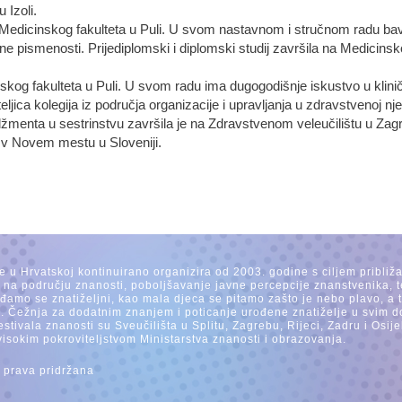
 Izoli.
 Medicinskog fakulteta u Puli. U svom nastavnom i stručnom radu ba
e pismenosti. Prijediplomski i diplomski studij završila na Medicinsk
skog fakulteta u Puli. U svom radu ima dugogodišnje iskustvo u kliničk
jica kolegija iz područja organizacije i upravljanja u zdravstvenoj nj
menta u sestrinstvu završila je na Zdravstvenom veleučilištu u Zagre
v Novem mestu u Sloveniji.
se u Hrvatskoj kontinuirano organizira od 2003. godine s ciljem približ
a na području znanosti, poboljšavanje javne percepcije znanstvenika, t
Rađamo se znatiželjni, kao mala djeca se pitamo zašto je nebo plavo, a
. Čežnja za dodatnim znanjem i poticanje urođene znatiželje u svim dob
estivala znanosti su Sveučilišta u Splitu, Zagrebu, Rijeci, Zadru i Os
visokim pokroviteljstvom Ministarstva znanosti i obrazovanja.
 prava pridržana