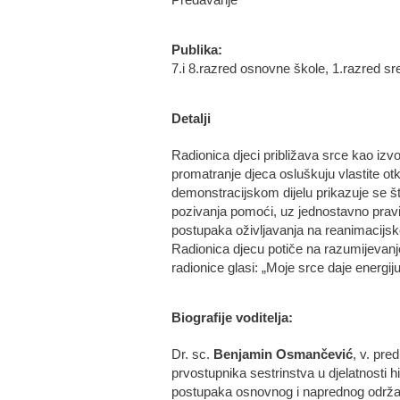
Predavanje
Publika:
7.i 8.razred osnovne škole, 1.razred sre
Detalji
Radionica djeci približava srce kao izvo
promatranje djeca osluškuju vlastite ot
demonstracijskom dijelu prikazuje se št
pozivanja pomoći, uz jednostavno pravi
postupaka oživljavanja na reanimacijsko
Radionica djecu potiče na razumijevanj
radionice glasi: „Moje srce daje energ
Biografije voditelja:
Dr. sc.
Benjamin Osmančević
, v. pre
prvostupnika sestrinstva u djelatnosti h
postupaka osnovnog i naprednog održava