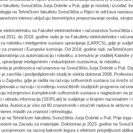
akultetu Sveučilišta Jurja Dobrile u Puli, gdje je nositelj i izvođač š
legija na Tehničkom fakultetu Sveučilišta u Rijeci te održava nasta
znanstveni interesi uključuju biometrijsko prepoznavanje osoba, strojno
e elektrotehniku na Fakultet elektrotehnike i računarstva Sveučilišta
 od 2011. do 2018. godine radio je na Fakultetu elektrotehnike i raču
za robotiku i inteligentne sustave upravljanja (LARICS), gdje je sudje
e za znanost i Europske komisije. Od 2018. godine radi naTehničkom f
aboratorija za automatizaciju i robotiku, a trenutno je voditelj Katedr
 upravljanje inteligentnim i industrijskim sustavima, te robotiku.
vita je profesorica računarstva na Sveučilištu Jurja Dobrile u Puli. Dip
je završila i poslijediplomski studij te stekla doktorat 2008. Profesion
 u Zagrebu, gdje je radila na razvoju softverskih sustava za mreže s
jelovala u razvoju i izvođenju sveučilišnih studijskih programa računar
jučuju inženjerstvo kompleksnih softverskih sustava s naglaskom na pou
o i obradu informacija (SEIPLab) te sudjeluje u brojnim nacionalnim 
jekta. Autorica je više od 80 znanstvenih i stručnih radova te aktiv
nteres mladih za znanost i tehnologiju.
je na Tehničkom fakultetu Sveučilišta Jurja Dobrile u Puli. Prije toga
asistent na Zavodu za materijale. Doktorirao je 2023. godine na Sveučili
m usmjerenom na razvoj bakrenih legura s efektom prisjetljivosti obli