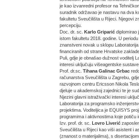
je kao izvanredni profesor na Tehničkom f
suradnik održavao je nastavu na dva ko
fakultetu Sveučilišta u Rijeci. Njegovi 
percepciju.
Doc. dr. sc.
Karlo Griparić
diplomirao j
istom fakultetu 2018. godine. U periodu
znanstveni novak u sklopu Laboratorija 
financiranih od strane Hrvatske zaklad
Puli, gdje je obnašao dužnost voditelj L
interesi uključuju višeagentske sustave,
Prof. dr.sc.
Tihana Galinac Grbac
redo
računarstva Sveučilišta u Zagrebu, gdje 
razvojnom centru Ericsson Nikola Tesla
djeluje u akademskoj zajednici te je sud
Njezini glavni istraživački interesi ukl
Laboratorija za programsko inženjerstv
projektima. Voditeljica je EQUISYS pro
programima i aktivnostima koje potiču i
Izv. prof. dr. sc.
Lovro Liverić
zaposlen 
Sveučilišta u Rijeci kao viši asistent i 
(znanost o materijalima), s disertacijo