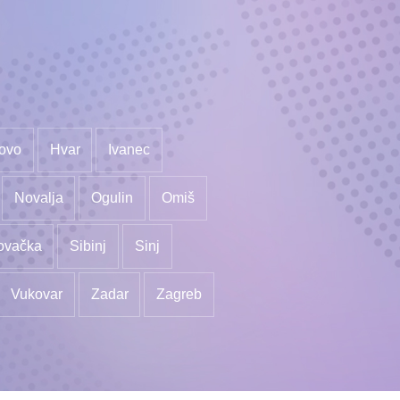
ovo
Hvar
Ivanec
Novalja
Ogulin
Omiš
ovačka
Sibinj
Sinj
Vukovar
Zadar
Zagreb