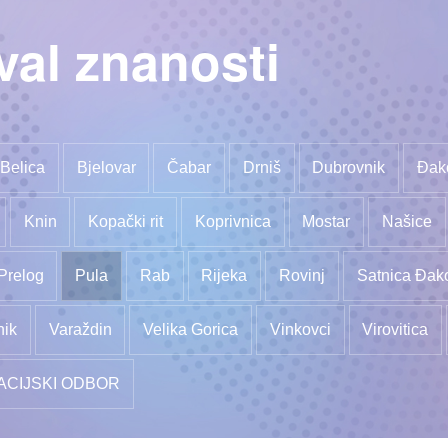
val znanosti
Belica
Bjelovar
Čabar
Drniš
Dubrovnik
Đak
Knin
Kopački rit
Koprivnica
Mostar
Našice
Prelog
Pula
Rab
Rijeka
Rovinj
Satnica Đak
nik
Varaždin
Velika Gorica
Vinkovci
Virovitica
ACIJSKI ODBOR