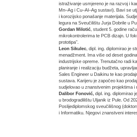
istraživanje usmjereno je na razvoj i ka
Mn–Ag i Cu–Al–Ag sustavi). Bavi se utj
i korozijsko ponašanje materijala. Sudje
legura na Sveučilištu Jurja Dobrile u Pu
Gordan Milotić
, student 5. godine rač
mikrokontrolerima te PCB dizajn. U fok
prototipa".
Leon Sikulec
, dipl. ing. diplomirao je
menadžment. Ima više od deset godina i
industrijske opreme. Trenutačno radi ka
planiranje i realizaciju budžeta, upravl
Sales Engineer u Daikinu te kao prodajni 
sustava. Karijeru je započeo kao prodajn
sudjelovao u znanstvenim projektima i n
Dalibor Fonović,
dipl. ing. diplomirao 
u brodogradilištu Uljanik iz Pule. Od 20
Poslijediplomskog sveučilišnog (doktors
i Informatiku. Njegovi znanstveni inter