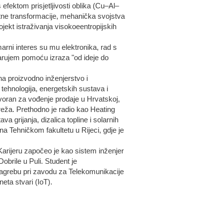
efektom prisjetljivosti oblika (Cu–Al–
itne transformacije, mehanička svojstva
ojekt istraživanja visokoeentropijskih
marni interes su mu elektronika, rad s
varujem pomoću izraza "od ideje do
 na proizvodno inženjerstvo i
tehnologija, energetskih sustava i
ovoran za vođenje prodaje u Hrvatskoj,
mreža. Prethodno je radio kao Heating
va grijanja, dizalica topline i solarnih
na Tehničkom fakultetu u Rijeci, gdje je
 Karijeru započeo je kao sistem inženjer
obrile u Puli. Student je
 Zagrebu pri zavodu za Telekomunikacije
eta stvari (IoT).