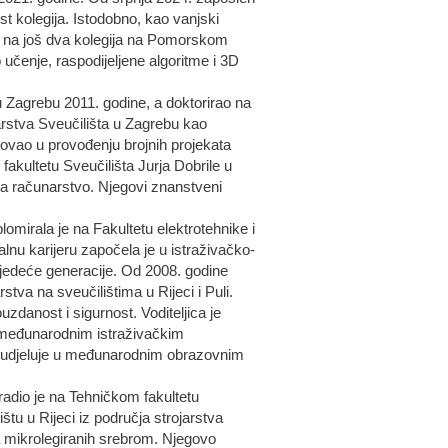
est kolegija. Istodobno, kao vanjski
vu na još dva kolegija na Pomorskom
 učenje, raspodijeljene algoritme i 3D
 u Zagrebu 2011. godine, a doktorirao na
narstva Sveučilišta u Zagrebu kao
lovao u provođenju brojnih projekata
akultetu Sveučilišta Jurja Dobrile u
e za računarstvo. Njegovi znanstveni
lomirala je na Fakultetu elektrotehnike i
alnu karijeru započela je u istraživačko-
ljedeće generacije. Od 2008. godine
stva na sveučilištima u Rijeci i Puli.
zdanost i sigurnost. Voditeljica je
i međunarodnim istraživačkim
no sudjeluje u međunarodnim obrazovnim
 radio je na Tehničkom fakultetu
štu u Rijeci iz područja strojarstva
ka mikrolegiranih srebrom. Njegovo