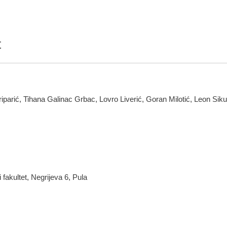
t
riparić, Tihana Galinac Grbac, Lovro Liverić, Goran Milotić, Leon Siku
i fakultet, Negrijeva 6, Pula