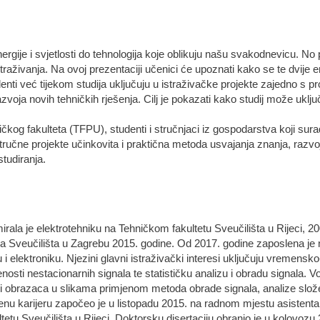
ergije i svjetlosti do tehnologija koje oblikuju našu svakodnevicu. No p
 istraživanja. Na ovoj prezentaciji učenici će upoznati kako se te dvije
nti već tijekom studija uključuju u istraživačke projekte zajedno s pr
voja novih tehničkih rješenja. Cilj je pokazati kako studij može uklju
ičkog fakulteta (TFPU), studenti i stručnjaci iz gospodarstva koji su
ručne projekte učinkovita i praktična metoda usvajanja znanja, razvoja
studiranja.
irala je elektrotehniku na Tehničkom fakultetu Sveučilišta u Rijeci, 20
tva Sveučilišta u Zagrebu 2015. godine. Od 2017. godine zaposlena je 
u i elektroniku. Njezini glavni istraživački interesi uključuju vremensk
ti nestacionarnih signala te statističku analizu i obradu signala. V
 i obrazaca u slikama primjenom metoda obrade signala, analize složen
u karijeru započeo je u listopadu 2015. na radnom mjestu asistenta t
etu Sveučilišta u Rijeci. Doktorsku disertaciju obranio je u kolovozu