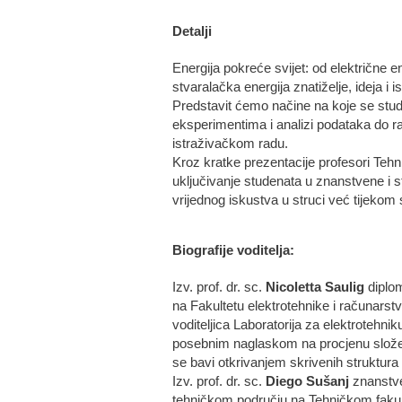
Detalji
Energija pokreće svijet: od električne en
stvaralačka energija znatiželje, ideja i
Predstavit ćemo načine na koje se stude
eksperimentima i analizi podataka do raz
istraživačkom radu.
Kroz kratke prezentacije profesori Tehn
uključivanje studenata u znanstvene i st
vrijednog iskustva u struci već tijekom 
Biografije voditelja:
Izv. prof. dr. sc.
Nicoletta Saulig
diplom
na Fakultetu elektrotehnike i računars
voditeljica Laboratorija za elektrotehnik
posebnim naglaskom na procjenu složenos
se bavi otkrivanjem skrivenih struktura
Izv. prof. dr. sc.
Diego
Sušanj
znanstven
tehničkom području na Tehničkom fakult