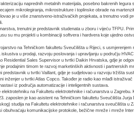
rakterizaciju naprednih metalnih materijala, posebno bakrenih legura s 
ecajem mikrolegiranja, mikrostrukture i toplinske obrade na martenz
lovao je u više znanstveno-istraživačkih projekata, a trenutno vodi pr
li.
unarstva, trenutni je predstavnik studenata u zboru i vijeću TFPU. Pri
usu su mu projekti u kombinaciji softvera i hardvera koje ujedno ost
 strojarstvo na Tehničkom fakultetu Sveučilišta u Rijeci, s usmjerenjem
skustva u prodaji, razvoju poslovanja i upravljanju u području HVAC 
o Residential Sales Supervisor u tvrtki Daikin Hrvatska, gdje je odg
janje prodajnim timom te razvoj marketinških aktivnosti i partnerskih 
predstavnik u tvrtki Vaillant, gdje je sudjelovao u razvoju tržišta susta
i inženjer u tvrtki Atlas Copco. Također je radio kao mlađi istraživač 
astavi iz područja automatizacije i inteligentnih sustava.
je elektrotehniku na Fakultetu elektrotehnike i računarstva u Zagrebu.
23. zaposlen je kao asistent na Tehničkom fakultetu Sveučilišta Jurja D
kog) studija na Fakultetu elektrotehnike i računarstva sveučilišta u
esi obuhvaćaju komunikacijske protokole, bežične mreže i mreže Intern