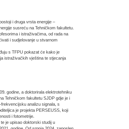
ostoji i druga vrsta energije –
 energije susreću na Tehničkom fakultetu.
ofesorima i istraživačima, od rada na
čivati i sudjelovanje u stvarnom
rađuju s TFPU pokazat će kako je
 istraživačkih vještina te stjecanja
09. godine, a doktorirala elektrotehniku
na Tehničkom fakultetu SJDP gdje je i
o-frekvencijsku analizu signala, s
oditeljica je projekta PERSEUSS, koji
osti i fotometrije.
e je upisao doktorski studij u
 2021. godine. Od srpnja 2024. zaposlen