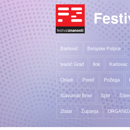
Festi
Barilović
Belajske Poljice
Ivanić Grad
Ilok
Karlovac
Osijek
Poreč
Požega
Slavonski Brod
Split
Šibe
Zlatar
Županja
ORGANIZ