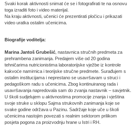
Svaki korak aktivnosti snimat će se i fotografirati te na osnovu
toga izraditi foto i video materijal.
Na kraju aktivnosti, učenici će prezentirati pločicu i prikazati
video uratka ostalim učenicima.
Biografije voditelja:
Marina Jantoš Grubešić
, nastavnica stručnih predmeta za
prehrambena zanimanja. Predajem više od 20 godina
tehničarima nutricionistima laboratorijske vježbe iz kontrole
kakvoće namirnica i teorijske stručne predmete. Surađujem s
ostalim institucijama i neprestano se usavršavam u struci i
pedagoškom radu s učenicima. Zbog kontinuiranog rada i
usavršavanja napredovala sam do zvanja nastavnik – savjetnik.
U školi sudjelujem u aktivnostima promocije znanja i vještina
svoje struke u sklopu Sajma strukovnih zanimanja koje se
svake godine održava u Pazinu. Sadržaje koje uče u školi
učenicima nastojim povezati s realnim sektorom prilikom
posjeta pogona za proizvodnju hrane u Istri i RH.