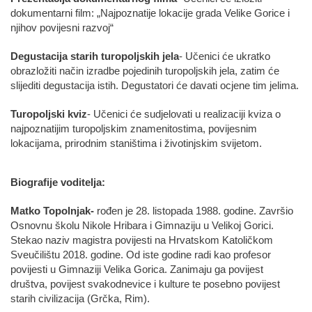
dokumentarni film: „Najpoznatije lokacije grada Velike Gorice i
njihov povijesni razvoj“
Degustacija starih turopoljskih jela
- Učenici će ukratko
obrazložiti način izradbe pojedinih turopoljskih jela, zatim će
slijediti degustacija istih. Degustatori će davati ocjene tim jelima.
Turopoljski kviz
- Učenici će sudjelovati u realizaciji kviza o
najpoznatijim turopoljskim znamenitostima, povijesnim
lokacijama, prirodnim staništima i životinjskim svijetom.
Biografije voditelja:
Matko Topolnjak-
rođen je 28. listopada 1988. godine. Završio
Osnovnu školu Nikole Hribara i Gimnaziju u Velikoj Gorici.
Stekao naziv magistra povijesti na Hrvatskom Katoličkom
Sveučilištu 2018. godine. Od iste godine radi kao profesor
povijesti u Gimnaziji Velika Gorica. Zanimaju ga povijest
društva, povijest svakodnevice i kulture te posebno povijest
starih civilizacija (Grčka, Rim).