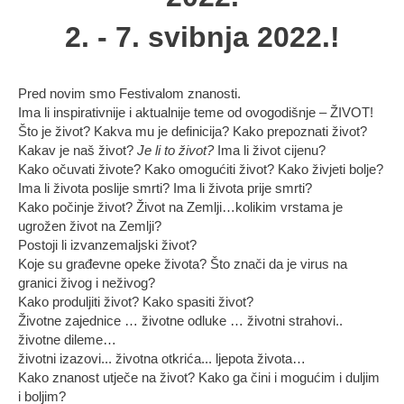
2. - 7. svibnja 2022.!
Pred novim smo Festivalom znanosti.
Ima li inspirativnije i aktualnije teme od ovogodišnje – ŽIVOT!
Što je život? Kakva mu je definicija? Kako prepoznati život?
Kakav je naš život?
Je li to život?
Ima li život cijenu?
Kako očuvati živote? Kako omogućiti život? Kako živjeti bolje?
Ima li života poslije smrti? Ima li života prije smrti?
Kako počinje život? Život na Zemlji…kolikim vrstama je
ugrožen život na Zemlji?
Postoji li izvanzemaljski život?
Koje su građevne opeke života? Što znači da je virus na
granici živog i neživog?
Kako produljiti život? Kako spasiti život?
Životne zajednice … životne odluke … životni strahovi..
životne dileme…
životni izazovi... životna otkrića... ljepota života…
Kako znanost utječe na život? Kako ga čini i mogućim i duljim
i boljim?