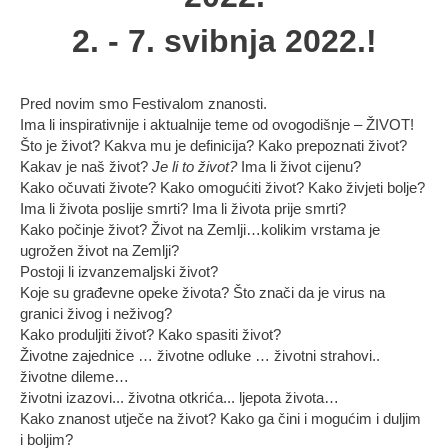
2. - 7. svibnja 2022.!
Pred novim smo Festivalom znanosti.
Ima li inspirativnije i aktualnije teme od ovogodišnje – ŽIVOT!
Što je život? Kakva mu je definicija? Kako prepoznati život?
Kakav je naš život?
Je li to život?
Ima li život cijenu?
Kako očuvati živote? Kako omogućiti život? Kako živjeti bolje?
Ima li života poslije smrti? Ima li života prije smrti?
Kako počinje život? Život na Zemlji…kolikim vrstama je
ugrožen život na Zemlji?
Postoji li izvanzemaljski život?
Koje su građevne opeke života? Što znači da je virus na
granici živog i neživog?
Kako produljiti život? Kako spasiti život?
Životne zajednice … životne odluke … životni strahovi..
životne dileme…
životni izazovi... životna otkrića... ljepota života…
Kako znanost utječe na život? Kako ga čini i mogućim i duljim
i boljim?