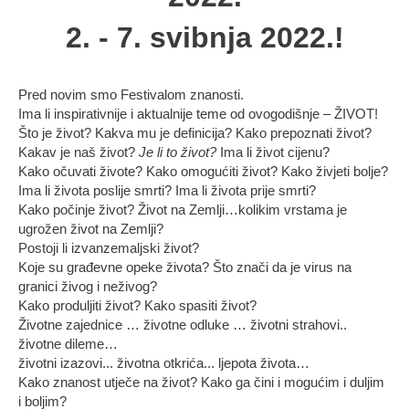
2. - 7. svibnja 2022.!
Pred novim smo Festivalom znanosti.
Ima li inspirativnije i aktualnije teme od ovogodišnje – ŽIVOT!
Što je život? Kakva mu je definicija? Kako prepoznati život?
Kakav je naš život?
Je li to život?
Ima li život cijenu?
Kako očuvati živote? Kako omogućiti život? Kako živjeti bolje?
Ima li života poslije smrti? Ima li života prije smrti?
Kako počinje život? Život na Zemlji…kolikim vrstama je
ugrožen život na Zemlji?
Postoji li izvanzemaljski život?
Koje su građevne opeke života? Što znači da je virus na
granici živog i neživog?
Kako produljiti život? Kako spasiti život?
Životne zajednice … životne odluke … životni strahovi..
životne dileme…
životni izazovi... životna otkrića... ljepota života…
Kako znanost utječe na život? Kako ga čini i mogućim i duljim
i boljim?