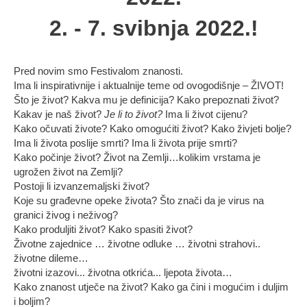
2. - 7. svibnja 2022.!
Pred novim smo Festivalom znanosti.
Ima li inspirativnije i aktualnije teme od ovogodišnje – ŽIVOT!
Što je život? Kakva mu je definicija? Kako prepoznati život?
Kakav je naš život?
Je li to život?
Ima li život cijenu?
Kako očuvati živote? Kako omogućiti život? Kako živjeti bolje?
Ima li života poslije smrti? Ima li života prije smrti?
Kako počinje život? Život na Zemlji…kolikim vrstama je
ugrožen život na Zemlji?
Postoji li izvanzemaljski život?
Koje su građevne opeke života? Što znači da je virus na
granici živog i neživog?
Kako produljiti život? Kako spasiti život?
Životne zajednice … životne odluke … životni strahovi..
životne dileme…
životni izazovi... životna otkrića... ljepota života…
Kako znanost utječe na život? Kako ga čini i mogućim i duljim
i boljim?