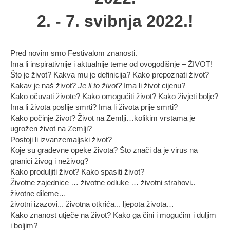
2. - 7. svibnja 2022.!
Pred novim smo Festivalom znanosti.
Ima li inspirativnije i aktualnije teme od ovogodišnje – ŽIVOT!
Što je život? Kakva mu je definicija? Kako prepoznati život?
Kakav je naš život?
Je li to život?
Ima li život cijenu?
Kako očuvati živote? Kako omogućiti život? Kako živjeti bolje?
Ima li života poslije smrti? Ima li života prije smrti?
Kako počinje život? Život na Zemlji…kolikim vrstama je
ugrožen život na Zemlji?
Postoji li izvanzemaljski život?
Koje su građevne opeke života? Što znači da je virus na
granici živog i neživog?
Kako produljiti život? Kako spasiti život?
Životne zajednice … životne odluke … životni strahovi..
životne dileme…
životni izazovi... životna otkrića... ljepota života…
Kako znanost utječe na život? Kako ga čini i mogućim i duljim
i boljim?