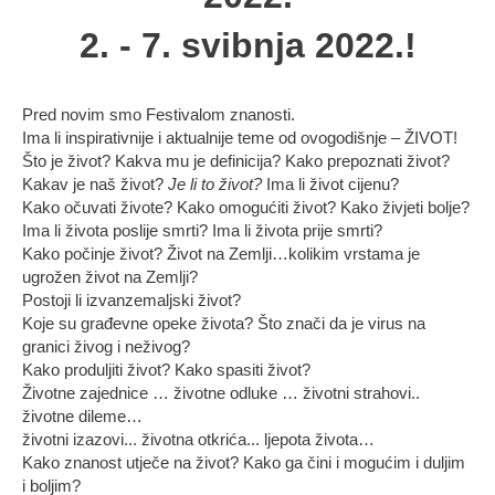
2. - 7. svibnja 2022.!
Pred novim smo Festivalom znanosti.
Ima li inspirativnije i aktualnije teme od ovogodišnje – ŽIVOT!
Što je život? Kakva mu je definicija? Kako prepoznati život?
Kakav je naš život?
Je li to život?
Ima li život cijenu?
Kako očuvati živote? Kako omogućiti život? Kako živjeti bolje?
Ima li života poslije smrti? Ima li života prije smrti?
Kako počinje život? Život na Zemlji…kolikim vrstama je
ugrožen život na Zemlji?
Postoji li izvanzemaljski život?
Koje su građevne opeke života? Što znači da je virus na
granici živog i neživog?
Kako produljiti život? Kako spasiti život?
Životne zajednice … životne odluke … životni strahovi..
životne dileme…
životni izazovi... životna otkrića... ljepota života…
Kako znanost utječe na život? Kako ga čini i mogućim i duljim
i boljim?