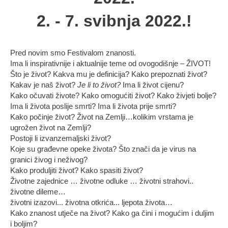
2. - 7. svibnja 2022.!
Pred novim smo Festivalom znanosti.
Ima li inspirativnije i aktualnije teme od ovogodišnje – ŽIVOT!
Što je život? Kakva mu je definicija? Kako prepoznati život?
Kakav je naš život?
Je li to život?
Ima li život cijenu?
Kako očuvati živote? Kako omogućiti život? Kako živjeti bolje?
Ima li života poslije smrti? Ima li života prije smrti?
Kako počinje život? Život na Zemlji…kolikim vrstama je
ugrožen život na Zemlji?
Postoji li izvanzemaljski život?
Koje su građevne opeke života? Što znači da je virus na
granici živog i neživog?
Kako produljiti život? Kako spasiti život?
Životne zajednice … životne odluke … životni strahovi..
životne dileme…
životni izazovi... životna otkrića... ljepota života…
Kako znanost utječe na život? Kako ga čini i mogućim i duljim
i boljim?