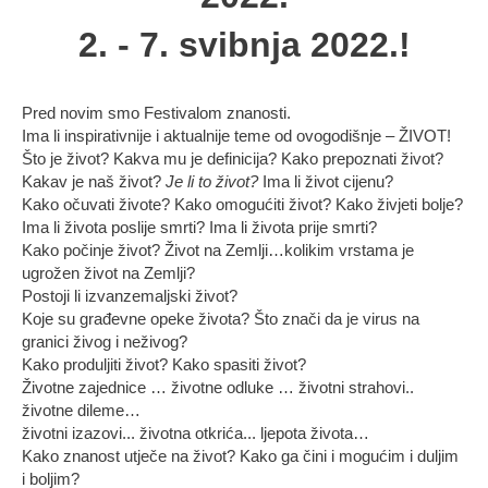
2. - 7. svibnja 2022.!
Pred novim smo Festivalom znanosti.
Ima li inspirativnije i aktualnije teme od ovogodišnje – ŽIVOT!
Što je život? Kakva mu je definicija? Kako prepoznati život?
Kakav je naš život?
Je li to život?
Ima li život cijenu?
Kako očuvati živote? Kako omogućiti život? Kako živjeti bolje?
Ima li života poslije smrti? Ima li života prije smrti?
Kako počinje život? Život na Zemlji…kolikim vrstama je
ugrožen život na Zemlji?
Postoji li izvanzemaljski život?
Koje su građevne opeke života? Što znači da je virus na
granici živog i neživog?
Kako produljiti život? Kako spasiti život?
Životne zajednice … životne odluke … životni strahovi..
životne dileme…
životni izazovi... životna otkrića... ljepota života…
Kako znanost utječe na život? Kako ga čini i mogućim i duljim
i boljim?