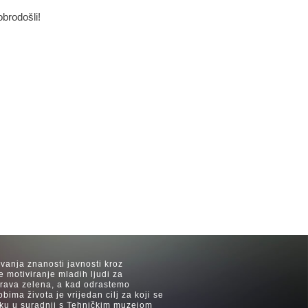
obrodošli!
avanja znanosti javnosti kroz
e motiviranje mladih ljudi za
 trava zelena, a kad odrastemo
ima života je vrijedan cilj za koji se
ijeku u suradnji s Tehničkim muzejom