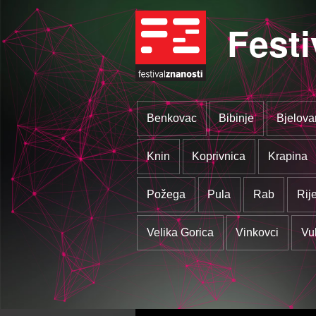
Festi
Benkovac
Bibinje
Bjelova
Knin
Koprivnica
Krapina
Požega
Pula
Rab
Rij
Velika Gorica
Vinkovci
Vu