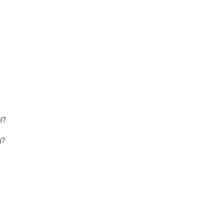
i?
g?