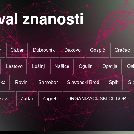
val znanosti
r
Čabar
Dubrovnik
Đakovo
Gospić
Gračac
Lastovo
Lošinj
Našice
Ogulin
Opatija
Osi
eka
Rovinj
Samobor
Slavonski Brod
Split
Ši
kovar
Zadar
Zagreb
ORGANIZACIJSKI ODBOR