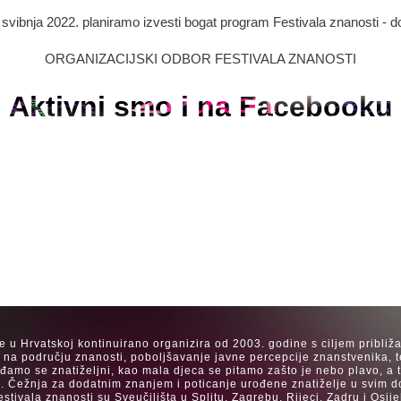
. svibnja 2022. planiramo izvesti bogat program Festivala znanosti - d
ORGANIZACIJSKI ODBOR FESTIVALA ZNANOSTI
Aktivni smo i na Facebooku
se u Hrvatskoj kontinuirano organizira od 2003. godine s ciljem približ
a na području znanosti, poboljšavanje javne percepcije znanstvenika, t
Rađamo se znatiželjni, kao mala djeca se pitamo zašto je nebo plavo, a
. Čežnja za dodatnim znanjem i poticanje urođene znatiželje u svim dob
estivala znanosti su Sveučilišta u Splitu, Zagrebu, Rijeci, Zadru i Os