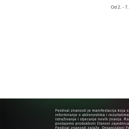
Od 2. - 7
Festival znanosti je manifestacija koja 
informiranje o aktivnostima i rezultatim
istraživanje i stjecanje novih znanja. 
postajemo produktivni članovi zajednica
Festival znanosti zalaže. Organizatori F