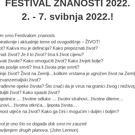
FESTIVAL ZNANOSTI 2022.
2. - 7. svibnja 2022.!
im smo Festivalom znanosti.
pirativnije i aktualnije teme od ovogodišnje – ŽIVOT!
vot? Kakva mu je definicija? Kako prepoznati život?
naš život?
Je li to život?
Ima li život cijenu?
ati živote? Kako omogućiti život? Kako živjeti bolje?
ota poslije smrti? Ima li života prije smrti?
nje život? Život na Zemlji…kolikim vrstama je ugrožen život na Zemlj
 izvanzemaljski život?
rađevne opeke života? Što znači da je virus na granici živog i neživo
ljiti život? Kako spasiti život?
ajednice … životne odluke … životni strahovi.. životne dileme…
azovi... životna otkrića... ljepota života…
ost utječe na život? Kako ga čini i mogućim i duljim i boljim?
vot je ono što se događa dok smo mi zauzeti
avljenjem drugih planova
. (John Lennon)