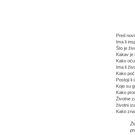
Pred nov
Ima li ins
Što je ži
Kakav je 
Kako očuv
Ima li živ
Kako poči
Postoji li
Koje su g
Kako produ
Životne z
životni iz
Kako znan
Ži
pr