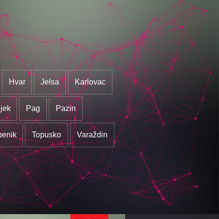
Hvar
Jelsa
Karlovac
jek
Pag
Pazin
benik
Topusko
Varaždin