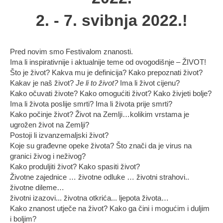
2. - 7. svibnja 2022.!
Pred novim smo Festivalom znanosti.
Ima li inspirativnije i aktualnije teme od ovogodišnje – ŽIVOT!
Što je život? Kakva mu je definicija? Kako prepoznati život?
Kakav je naš život?
Je li to život?
Ima li život cijenu?
Kako očuvati živote? Kako omogućiti život? Kako živjeti bolje?
Ima li života poslije smrti? Ima li života prije smrti?
Kako počinje život? Život na Zemlji…kolikim vrstama je
ugrožen život na Zemlji?
Postoji li izvanzemaljski život?
Koje su građevne opeke života? Što znači da je virus na
granici živog i neživog?
Kako produljiti život? Kako spasiti život?
Životne zajednice … životne odluke … životni strahovi..
životne dileme…
životni izazovi... životna otkrića... ljepota života…
Kako znanost utječe na život? Kako ga čini i mogućim i duljim
i boljim?