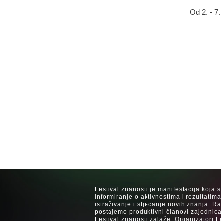
Od 2. - 7
Festival znanosti je manifestacija koja 
informiranje o aktivnostima i rezultatim
istraživanje i stjecanje novih znanja. 
postajemo produktivni članovi zajednica
Festival znanosti zalaže. Organizatori F