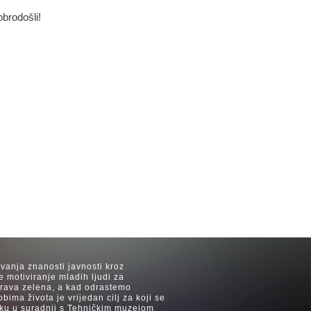
obrodošli!
avanja znanosti javnosti kroz
e motiviranje mladih ljudi za
 trava zelena, a kad odrastemo
ima života je vrijedan cilj za koji se
ijeku u suradnji s Tehničkim muzejom