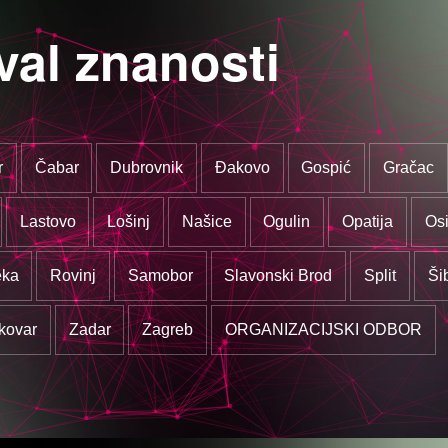
val znanosti
r
Čabar
Dubrovnik
Đakovo
Gospić
Gračac
Lastovo
Lošinj
Našice
Ogulin
Opatija
Osi
eka
Rovinj
Samobor
Slavonski Brod
Split
Ši
kovar
Zadar
Zagreb
ORGANIZACIJSKI ODBOR