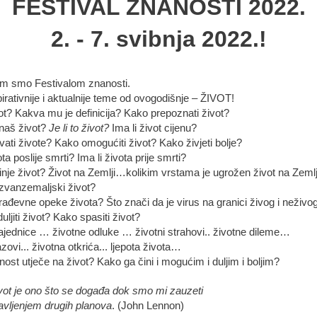
FESTIVAL ZNANOSTI 2022.
2. - 7. svibnja 2022.!
im smo Festivalom znanosti.
pirativnije i aktualnije teme od ovogodišnje – ŽIVOT!
vot? Kakva mu je definicija? Kako prepoznati život?
naš život?
Je li to život?
Ima li život cijenu?
ati živote? Kako omogućiti život? Kako živjeti bolje?
ota poslije smrti? Ima li života prije smrti?
nje život? Život na Zemlji…kolikim vrstama je ugrožen život na Zemlj
 izvanzemaljski život?
rađevne opeke života? Što znači da je virus na granici živog i neživo
ljiti život? Kako spasiti život?
ajednice … životne odluke … životni strahovi.. životne dileme…
azovi... životna otkrića... ljepota života…
ost utječe na život? Kako ga čini i mogućim i duljim i boljim?
vot je ono što se događa dok smo mi zauzeti
avljenjem drugih planova
. (John Lennon)