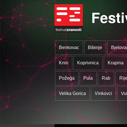
Festi
Benkovac
Bibinje
Bjelova
Knin
Koprivnica
Krapina
Požega
Pula
Rab
Rij
Velika Gorica
Vinkovci
Vu