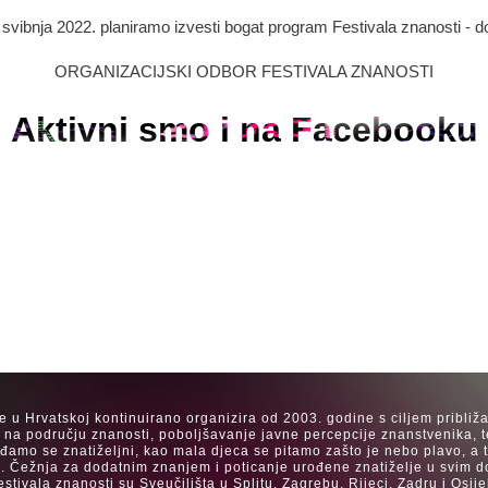
. svibnja 2022. planiramo izvesti bogat program Festivala znanosti - d
ORGANIZACIJSKI ODBOR FESTIVALA ZNANOSTI
Aktivni smo i na Facebooku
se u Hrvatskoj kontinuirano organizira od 2003. godine s ciljem približ
a na području znanosti, poboljšavanje javne percepcije znanstvenika, t
Rađamo se znatiželjni, kao mala djeca se pitamo zašto je nebo plavo, a
. Čežnja za dodatnim znanjem i poticanje urođene znatiželje u svim dob
estivala znanosti su Sveučilišta u Splitu, Zagrebu, Rijeci, Zadru i Os