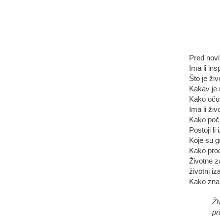
Pred nov
Ima li ins
Što je ži
Kakav je 
Kako očuv
Ima li živ
Kako poči
Postoji li
Koje su g
Kako produ
Životne z
životni iz
Kako znan
Ži
pr