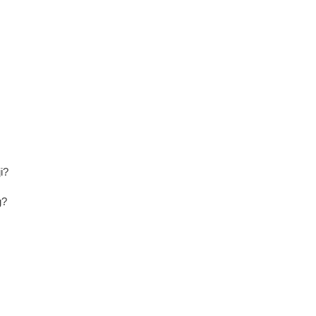
i?
g?