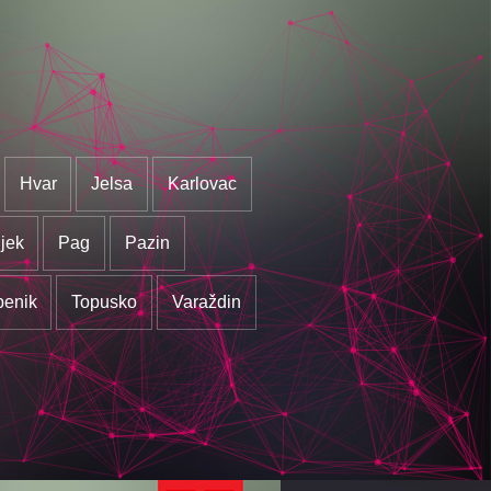
Hvar
Jelsa
Karlovac
jek
Pag
Pazin
benik
Topusko
Varaždin