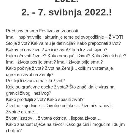
2. - 7. svibnja 2022.!
Pred novim smo Festivalom znanosti.
Ima li inspirativnije i aktualnije teme od ovogodišnje – ŽIVOT!
Što je život? Kakva mu je definicija? Kako prepoznati život?
Kakav je naš život?
Je li to život?
Ima li život cijenu?
Kako očuvati živote? Kako omogućiti život? Kako živjeti bolje?
Ima li života poslije smrti? Ima li života prije smrti?
Kako počinje život? Život na Zemlji…kolikim vrstama je
ugrožen život na Zemlji?
Postoji li izvanzemaljski život?
Koje su građevne opeke života? Što znači da je virus na
granici živog i neživog?
Kako produljiti život? Kako spasiti život?
Životne zajednice … životne odluke … životni strahovi..
životne dileme…
životni izazovi... životna otkrića... ljepota života…
Kako znanost utječe na život? Kako ga čini i mogućim i duljim
i boljim?