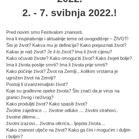
2. - 7. svibnja 2022.!
Pred novim smo Festivalom znanosti.
Ima li inspirativnije i aktualnije teme od ovogodišnje – ŽIVOT!
Što je život? Kakva mu je definicija? Kako prepoznati život?
Kakav je naš život?
Je li to život?
Ima li život cijenu?
Kako očuvati živote? Kako omogućiti život? Kako živjeti bolje?
Ima li života poslije smrti? Ima li života prije smrti?
Kako počinje život? Život na Zemlji…kolikim vrstama je
ugrožen život na Zemlji?
Postoji li izvanzemaljski život?
Koje su građevne opeke života? Što znači da je virus na
granici živog i neživog?
Kako produljiti život? Kako spasiti život?
Životne zajednice … životne odluke … životni strahovi..
životne dileme…
životni izazovi... životna otkrića... ljepota života…
Kako znanost utječe na život? Kako ga čini i mogućim i duljim
i boljim?