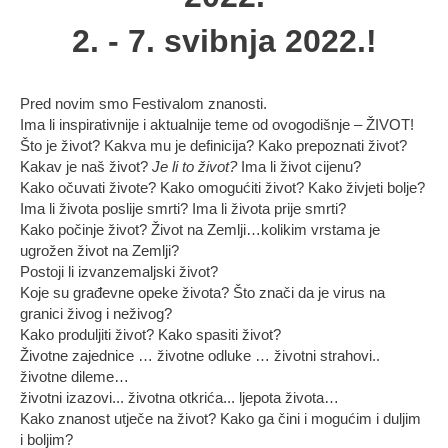
2. - 7. svibnja 2022.!
Pred novim smo Festivalom znanosti.
Ima li inspirativnije i aktualnije teme od ovogodišnje – ŽIVOT!
Što je život? Kakva mu je definicija? Kako prepoznati život?
Kakav je naš život?
Je li to život?
Ima li život cijenu?
Kako očuvati živote? Kako omogućiti život? Kako živjeti bolje?
Ima li života poslije smrti? Ima li života prije smrti?
Kako počinje život? Život na Zemlji…kolikim vrstama je
ugrožen život na Zemlji?
Postoji li izvanzemaljski život?
Koje su građevne opeke života? Što znači da je virus na
granici živog i neživog?
Kako produljiti život? Kako spasiti život?
Životne zajednice … životne odluke … životni strahovi..
životne dileme…
životni izazovi... životna otkrića... ljepota života…
Kako znanost utječe na život? Kako ga čini i mogućim i duljim
i boljim?