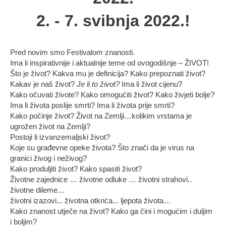
2. - 7. svibnja 2022.!
Pred novim smo Festivalom znanosti.
Ima li inspirativnije i aktualnije teme od ovogodišnje – ŽIVOT!
Što je život? Kakva mu je definicija? Kako prepoznati život?
Kakav je naš život?
Je li to život?
Ima li život cijenu?
Kako očuvati živote? Kako omogućiti život? Kako živjeti bolje?
Ima li života poslije smrti? Ima li života prije smrti?
Kako počinje život? Život na Zemlji…kolikim vrstama je
ugrožen život na Zemlji?
Postoji li izvanzemaljski život?
Koje su građevne opeke života? Što znači da je virus na
granici živog i neživog?
Kako produljiti život? Kako spasiti život?
Životne zajednice … životne odluke … životni strahovi..
životne dileme…
životni izazovi... životna otkrića... ljepota života…
Kako znanost utječe na život? Kako ga čini i mogućim i duljim
i boljim?